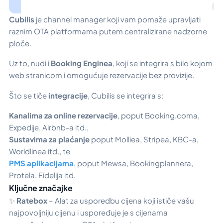
Cubilis
je channel manager koji vam pomaže upravljati
raznim OTA platformama putem centralizirane nadzorne
ploče.
Uz to, nudi i
Booking Enginea
, koji se integrira s bilo kojom
web stranicom i omogućuje rezervacije bez provizije.
Što se tiče
integracije
, Cubilis se integrira s:
Kanalima za online rezervacije
, poput Booking.coma,
Expedije, Airbnb-a itd.,
Sustavima za plaćanje
poput Molliea, Stripea, KBC-a,
Worldlinea itd., te
PMS aplikacijama
, poput Mewsa, Bookingplannera,
Protela, Fidelija itd.
Ključne značajke
✨
Ratebox
– Alat za usporedbu cijena koji ističe vašu
najpovoljniju cijenu i uspoređuje je s cijenama