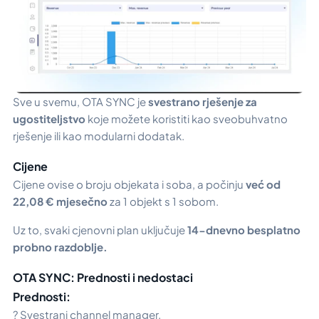
Sve u svemu, OTA SYNC je
svestrano rješenje za
ugostiteljstvo
koje možete koristiti kao sveobuhvatno
rješenje ili kao modularni dodatak.
Cijene
Cijene ovise o broju objekata i soba, a počinju
već od
22,08 € mjesečno
za 1 objekt s 1 sobom.
Uz to, svaki cjenovni plan uključuje
14-dnevno besplatno
probno razdoblje.
OTA SYNC: Prednosti i nedostaci
Prednosti:
? Svestrani channel manager.