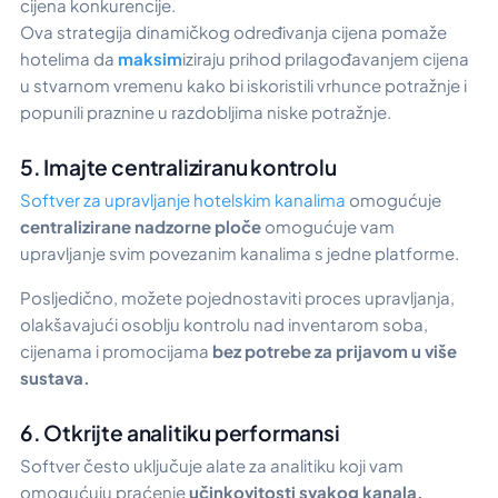
cijena konkurencije.
Ova strategija dinamičkog određivanja cijena pomaže
hotelima da
maksim
iziraju prihod prilagođavanjem cijena
u stvarnom vremenu kako bi iskoristili vrhunce potražnje i
popunili praznine u razdobljima niske potražnje.
5. Imajte centraliziranu kontrolu
Softver za upravljanje hotelskim kanalima
omogućuje
centralizirane nadzorne ploče
omogućuje vam
upravljanje svim povezanim kanalima s jedne platforme.
Posljedično, možete pojednostaviti proces upravljanja,
olakšavajući osoblju kontrolu nad inventarom soba,
cijenama i promocijama
bez potrebe za prijavom u više
sustava.
6. Otkrijte analitiku performansi
Softver često uključuje alate za analitiku koji vam
omogućuju praćenje
učinkovitosti svakog kanala.