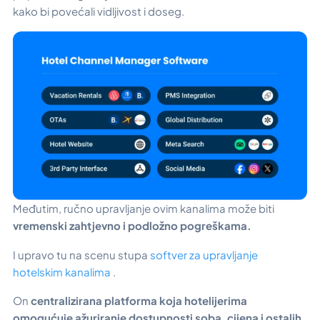
kako bi povećali vidljivost i doseg.
Međutim, ručno upravljanje ovim kanalima može biti
vremenski zahtjevno i podložno pogreškama.
I upravo tu na scenu stupa
softver za upravljanje
hotelskim kanalima
.
On
centralizirana platforma koja hotelijerima
omogućuje ažuriranje dostupnosti soba, cijena i ostalih