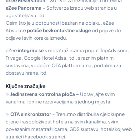
eZee Reservation
– Softver za rezervacije u hotelima
eZee Panorama
– Softver za izradu web stranica u
ugostiteljstvu, itd.
Osim što je u potpunosti baziran na oblaku, eZee
Absolute
potiče bezkontaktne usluge
od prijave do
odjave i svih koraka između.
eZee
integrira se
s metatražilicama poput TripAdvisora,
Trivaga, Google Hotel Adsa, itd., s raznim platnim
sustavima, vodećim OTA platformama, portalima za
dostavu hrane, itd.
Ključne značajke
✨
Jedinstvena kontrolna ploča –
Upravljajte svim
kanalima i online rezervacijama s jednog mjesta.
✨
OTA sinkronizator
– Trenutno distribuira cjelokupne
cijene i raspoloživost hotela na svim kanalima, svim
povezanim metatražilicama, GDS sustavu, hotelskoj web
stranici i Facebook stranici.