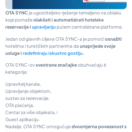
OTA SYNC
je ugostiteljsko rješenje temeljeno na oblaku
koje pomaže
olakšati i automatizirati hotelske
rezervacije i
upravljanju
putem centralizirane platforme.
Jedan od glavnih ciljeva OTA SYNC-a je pomoći
osnažiti
hotelima i turističkim partnerima da
unaprijede svoje
usluge i
redefiniraju iskustvo gostiju
.
OTA SYNC-ov
svestrane značajke
obuhvaćaju 6
kategorija:
Upravitelj kanala,
Upravljanje objektom,
sustav za rezervacije,
OTA plaćanja,
Centar za više objekata, i
Guest aplikaciju.
Nadalje, OTA SYNC omogućuje
dvosmjerna povezanost s