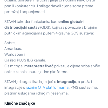
pratili konkurenciju i prilagođavali cijene soba prema
potražnji i popunjenosti.
STAAH također funkcionira kao
online globalni
distribucijski sustav
(GDS), koji vas povezuje s brojnim
putničkim agencijama putem 4 glavna GDS sustava:
Sabre,
Amadeus,
Worldspan i
Galileo PLUS IDS kanale.
Osim toga,
metapretraživač
prikazuje cijene soba s više
online kanala unutar jedne platforme.
STAAH je bogat i kada je riječ o
integracije
, a pruža i
integracije s
raznim OTA platformama
, PMS sustavima,
platnim uslugama i drugim rješenjima.
Ključne značajke