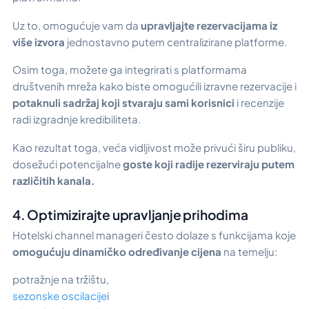
Uz to, omogućuje vam da
upravljajte rezervacijama iz
više izvora
jednostavno putem centralizirane platforme.
Osim toga, možete ga integrirati s platformama
društvenih mreža kako biste omogućili izravne rezervacije i
potaknuli sadržaj koji stvaraju sami korisnici
i recenzije
radi izgradnje kredibiliteta.
Kao rezultat toga, veća vidljivost može privući širu publiku,
dosežući potencijalne
goste koji radije rezerviraju putem
različitih kanala.
4. Optimizirajte upravljanje prihodima
Hotelski channel manageri često dolaze s funkcijama koje
omogućuju dinamičko određivanje cijena
na temelju:
potražnje na tržištu,
sezonske oscilacije
i