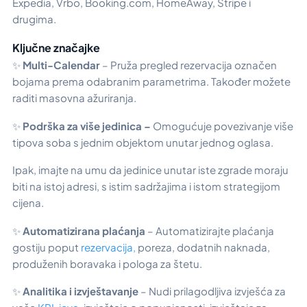
Expedia, Vrbo, Booking.com, HomeAway, Stripe i
drugima.
Ključne značajke
✨
Multi-Calendar
– Pruža pregled rezervacija označen
bojama prema odabranim parametrima. Također možete
raditi masovna ažuriranja.
✨
Podrška za više jedinica –
Omogućuje povezivanje više
tipova soba s jednim objektom unutar jednog oglasa.
Ipak, imajte na umu da jedinice unutar iste zgrade moraju
biti na istoj adresi, s istim sadržajima i istom strategijom
cijena.
✨
Automatizirana plaćanja
– Automatizirajte plaćanja
gostiju poput
rezervacija,
poreza, dodatnih naknada,
produženih boravaka i pologa za štetu.
✨
Analitika i izvještavanje
– Nudi prilagodljiva izvješća za