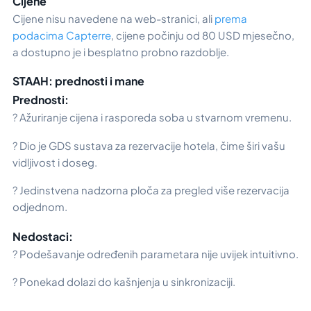
Cijene
Cijene nisu navedene na web-stranici, ali
prema
podacima Capterre
, cijene počinju od 80 USD mjesečno,
a dostupno je i besplatno probno razdoblje.
STAAH: prednosti i mane
Prednosti:
? Ažuriranje cijena i rasporeda soba u stvarnom vremenu.
? Dio je GDS sustava za rezervacije hotela, čime širi vašu
vidljivost i doseg.
? Jedinstvena nadzorna ploča za pregled više rezervacija
odjednom.
Nedostaci:
? Podešavanje određenih parametara nije uvijek intuitivno.
? Ponekad dolazi do kašnjenja u sinkronizaciji.