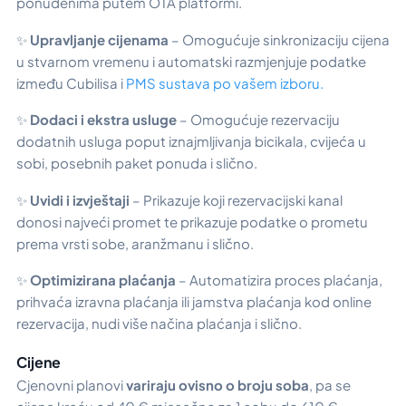
ponuđenima putem OTA platformi.
✨
Upravljanje cijenama
– Omogućuje sinkronizaciju cijena
u stvarnom vremenu i automatski razmjenjuje podatke
između Cubilisa i
PMS sustava po vašem izboru.
✨
Dodaci i ekstra usluge
– Omogućuje rezervaciju
dodatnih usluga poput iznajmljivanja bicikala, cvijeća u
sobi, posebnih paket ponuda i slično.
✨
Uvidi i izvještaji
– Prikazuje koji rezervacijski kanal
donosi najveći promet te prikazuje podatke o prometu
prema vrsti sobe, aranžmanu i slično.
✨
Optimizirana plaćanja
– Automatizira proces plaćanja,
prihvaća izravna plaćanja ili jamstva plaćanja kod online
rezervacija, nudi više načina plaćanja i slično.
Cijene
Cjenovni planovi
variraju ovisno o broju soba
, pa se