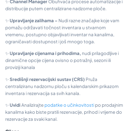
✨
Channel Manager
Obuhvaća procese automatizacije i
distribucije putem centralizirane nadzorne ploče.
✨
Upravljanje zalihama –
Nudi razne značajke koje vam
pomažu održavati točnost inventara u stvarnom
vremenu, postupno objavljivati inventar na kanalima,
ograničavati dostupnost i još mnogo toga.
✨
Upravljanje cijenama i prihodima,
nudi prilagodljive i
dinamične opcije cijena ovisno o potražnji, sezoni ili
proviziji kanala
✨
Središnji rezervacijski sustav (CRS)
Pruža
centraliziranu nadzornu ploču s kalendarskim prikazom
inventara i rezervacija sa svih kanala.
✨
Uvidi
Analizirajte
podatke o učinkovitosti
po prodajnim
kanalima kako biste pratili rezervacije, prihod i vrijeme do
rezervacije za svaki kanal.