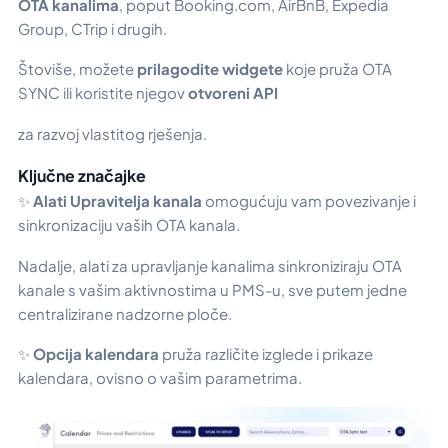
OTA kanalima
, poput Booking.com, AirBnB, Expedia
Group, CTrip i drugih.
Štoviše, možete
prilagodite widgete
koje pruža OTA
SYNC ili koristite njegov
otvoreni API
za razvoj vlastitog rješenja.
Ključne značajke
✨
Alati Upravitelja kanala
omogućuju vam povezivanje i
sinkronizaciju vaših OTA kanala.
Nadalje, alati za upravljanje kanalima sinkroniziraju OTA
kanale s vašim aktivnostima u PMS-u, sve putem jedne
centralizirane nadzorne ploče.
✨
Opcija kalendara
pruža različite izglede i prikaze
kalendara, ovisno o vašim parametrima.