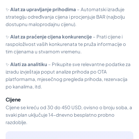
✨
Alat za upravljanje prihodima
– Automatski izrađuje
strategiju određivanja cijena i procjenjuje BAR (najbolju
dostupnu maloprodajnu cijenu).
✨
Alat za praćenje cijena konkurencije
– Prati cijene i
raspoloživost vaših konkurenata te pruža informacije o
tim cijenama u stvarnom vremenu.
✨
Alati za analitiku
– Prikupite sve relevantne podatke za
izradu izvještaja poput analize prihoda po OTA
platformama, mjesečnog pregleda prihoda, rezervacija
po kanalima, itd.
Cijene
Cijene se kreću od 30 do 450 USD, ovisno o broju soba, a
svaki plan uključuje 14-dnevno besplatno probno
razdoblje.