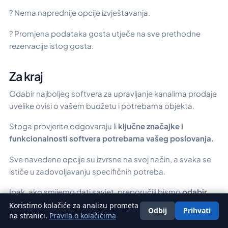
? Nema naprednije opcije izvještavanja.
? Promjena podataka gosta utječe na sve prethodne
rezervacije istog gosta.
Za kraj
Odabir najboljeg softvera za upravljanje kanalima prodaje
uvelike ovisi o vašem budžetu i potrebama objekta.
Stoga provjerite odgovaraju li
ključne značajke i
funkcionalnosti softvera potrebama vašeg poslovanja.
Sve navedene opcije su izvrsne na svoj način, a svaka se
ističe u zadovoljavanju specifičnih potreba.
Ipak, ako smijemo dati savjet, preporučili bismo
odabir
OTA SYNC-a.
Koristimo kolačiće za analizu prometa
Odbij
Prihvati
Hrvatski
na stranici.
Pravila o kolačićima