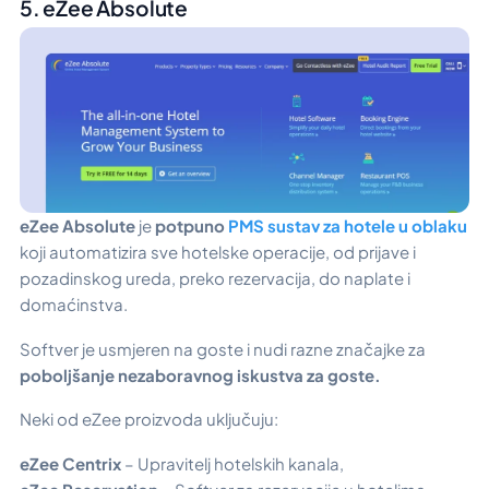
5. eZee Absolute
eZee Absolute
je
potpuno
PMS sustav za hotele u oblaku
koji automatizira sve hotelske operacije, od prijave i
pozadinskog ureda, preko rezervacija, do naplate i
domaćinstva.
Softver je usmjeren na goste i nudi razne značajke za
poboljšanje
nezaboravnog iskustva za goste.
Neki od eZee proizvoda uključuju:
eZee Centrix
– Upravitelj hotelskih kanala,