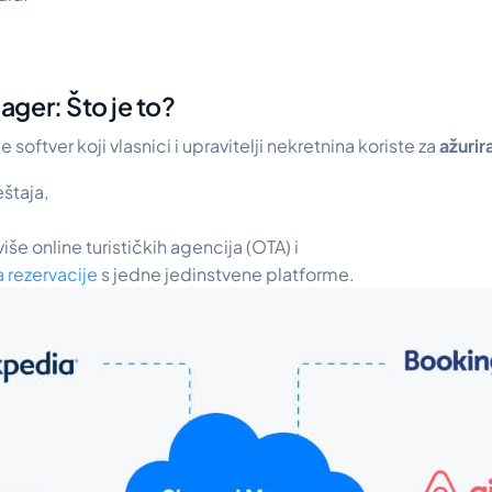
ger: Što je to?
je softver koji vlasnici i upravitelji nekretnina koriste za
ažurir
štaja,
še online turističkih agencija (OTA) i
 rezervacije
s jedne jedinstvene platforme.