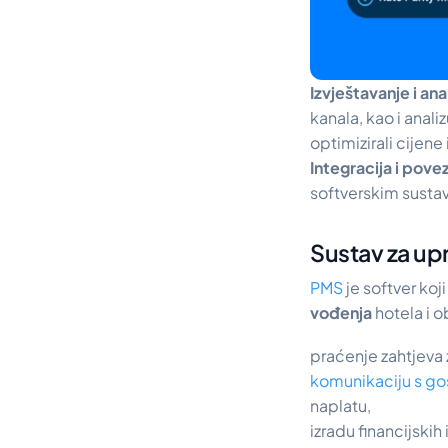
Izvještavanje i ana
kanala, kao i anali
optimizirali cijene
Integracija i pove
softverskim sustav
Sustav za upr
PMS
je softver koj
vođenja
hotela i o
praćenje zahtjeva 
komunikaciju s go
naplatu,
izradu financijskih