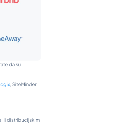
rate da su
logix
, SiteMinder i
li distribucijskim