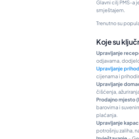
Glavni cilj PMS-a j
smještajem.
Trenutno su popula
Koje su klju
Upravljanje rece
odjavama, dodjelo
Upravljanje priho
cijenama i prihodi
Upravljanje doma
čišćenja, ažuriranj
Prodajno mjesto 
barovima i suvenir
plaćanja.
Upravljanje kapa
potrošnju zaliha, n
Izvještavanje
– Gen