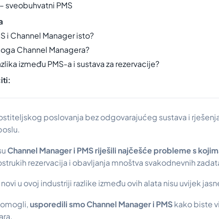
– sveobuhvatni PMS
a
PMS i Channel Manager isto?
 uloga Channel Managera?
razlika između PMS-a i sustava za rezervacije?
iti:
ostiteljskog poslovanja bez odgovarajućeg sustava i rješenja
poslu.
 su
Channel Manager i PMS riješili najčešće probleme s kojima
trukih rezervacija i obavljanja mnoštva svakodnevnih zadat
novi u ovoj industriji razlike između ovih alata nisu uvijek jas
omogli,
usporedili smo Channel Manager i PMS
kako biste vi
ara.