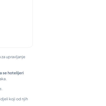
 za upravljanje
 se hotelijeri
aka.
ne.
djeli koji od njih