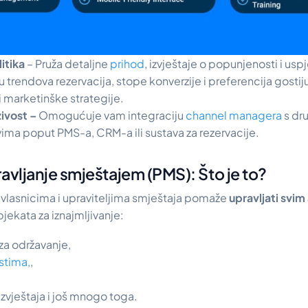
litika
– Pruža detaljne
prihod
, izvještaje o popunjenosti i usp
zu trendova rezervacija, stope konverzije i preferencija gostij
 i marketinške strategije.
zivost –
Omogućuje vam integraciju
channel managera
s dr
ima poput PMS-a, CRM-a ili sustava za rezervacije.
avljanje smještajem (PMS): Što je to?
i vlasnicima i upraviteljima smještaja pomaže
upravljati svi
bjekata za iznajmljivanje:
za održavanje,
stima,
,
 izvještaja i još mnogo toga.