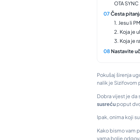
OTA SYNC 
Česta pitanj
1. Jesu li 
2. Koja je
3. Koja je 
Nastavite uč
Pokušaj širenja ug
nalik je Sizifovom 
Dobra vijest je da
susreću
poput dvos
Ipak, onima koji su 
Kako bismo vam p
vama bolje odgov