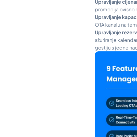
Upravljanje cijen
promocija ovisno o
Upravljanje kapa
OTA kanalu na temel
Upravljanje rezer
ažuriranje kalenda
gostiju s jedne na