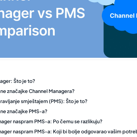
ger: Što je to?
učne značajke Channel Managera?
ravljanje smještajem (PMS): Što je to?
učne značajke PMS-a?
ager naspram PMS-a: Po čemu se razlikuju?
ager naspram PMS-a: Koji bi bolje odgovarao vašim potr