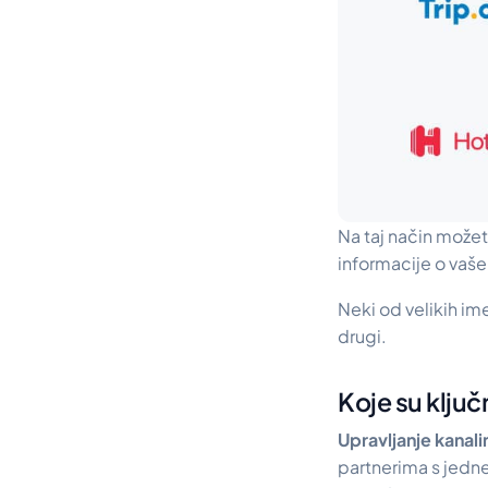
Na taj način može
informacije o vaš
Neki od velikih ime
drugi.
Koje su klju
Upravljanje kanal
partnerima s jedn