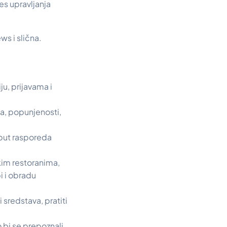
es upravljanja
s i slična.
u, prijavama i
a, popunjenosti,
put rasporeda
kim restoranima,
i i obradu
 sredstava, pratiti
 bi se prepoznali