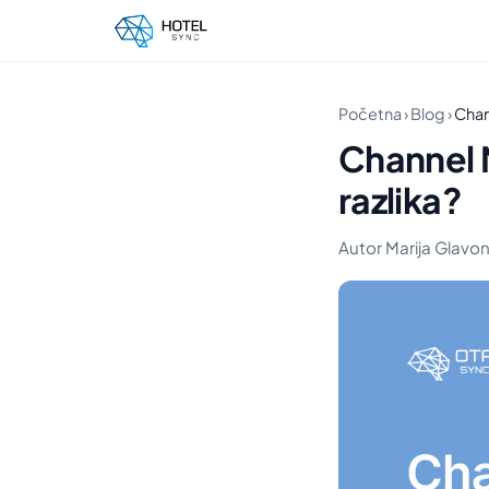
Početna
›
Blog
›
Chan
Channel 
razlika?
Autor Marija Glavonj