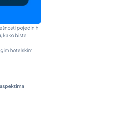
ješnosti pojedinih
u, kako biste
ugim hotelskim
m aspektima