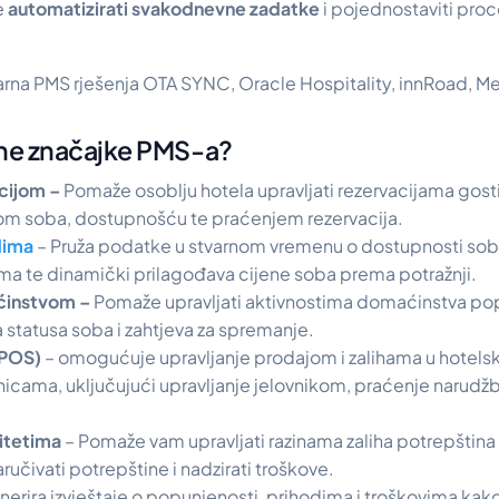
e
automatizirati svakodnevne zadatke
i pojednostaviti proc
rna PMS rješenja OTA SYNC, Oracle Hospitality, innRoad, Mew
čne značajke PMS-a?
pcijom –
Pomaže osoblju hotela upravljati rezervacijama gostij
m soba, dostupnošću te praćenjem rezervacija.
dima
– Pruža podatke u stvarnom vremenu o dostupnosti sob
ma te dinamički prilagođava cijene soba prema potražnji.
ćinstvom –
Pomaže
upravljati aktivnostima domaćinstva po
a statusa soba i zahtjeva za spremanje.
(POS)
– omogućuje upravljanje prodajom i zalihama u hotels
nicama, uključujući upravljanje jelovnikom, praćenje narudžb
citetima
– Pomaže vam upravljati razinama zaliha potrepština i
aručivati potrepštine i nadzirati troškove.
erira izvještaje o popunjenosti, prihodima i troškovima kako