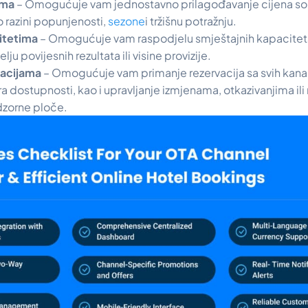
ama
– Omogućuje vam jednostavno prilagođavanje cijena sob
 razini popunjenosti,
sezone
i tržišnu potražnju.
citetima
– Omogućuje vam raspodjelu smještajnih kapacite
ju povijesnih rezultata ili visine provizije.
vacijama
– Omogućuje vam primanje rezervacija sa svih kana
ra dostupnosti, kao i upravljanje izmjenama, otkazivanjima i
dzorne ploče.