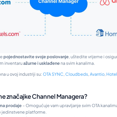
te
pojednostavite svoje poslovanje
, uštedite vrijeme i osigu
em inventaru
ažurne i usklađene
na svim kanalima.
na u ovoj industriji su:
OTA SYNC
,
Cloudbeds
,
Avantio
,
Hote
čne značajke Channel Managera?
ima prodaje
– Omogućuje vam upravljanje svim OTA kanalima i
e jedinstvene platforme.