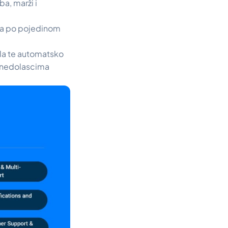
a, marži i
ta po pojedinom
la te automatsko
li nedolascima