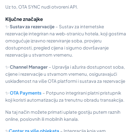
Uz to, OTA SYNC nudi otvoreni API.
Ključne značajke
✨
Sustav za rezervacije
– Sustav za internetske
rezervacije integriran na web-stranicu hotela, koji gostima
omogućuje izravno rezerviranje soba, provjeru
dostupnosti, pregled cijena i sigurno dovršavanje
rezervacija u stvarnom vremenu.
✨
Channel Manager
– Upravlja i ažurira dostupnost soba,
cijene i rezervacije u stvarnom vremenu, osiguravajući
usklađenost na više OTA platformi i sustava za rezervacije
✨
OTA Payments
– Potpuno integrirani platni pristupnik
koji koristi automatizaciju za trenutnu obradu transakcija.
Na taj način možete primati uplate gostiju putem raznih
online, poslovnih ili mobilnih kanala.
✨
Centar za više objekata
– Integracija koja vam