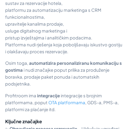
sustav za rezervacije hotela,
platformu za automatizaciju marketinga s CRM
funkcionalnostima,
upravitelje kanalima prodaje,
usluge digitalnog marketinga i
pristup izvještajima i analitičkim podacima.
Platforma nudi rješenja koja poboljšavaju iskustvo gostiju
i olakšavaju proces rezervacije.
Osim toga,
automatizira personaliziranu komunikaciju s
gostima
i nudi značajke poput prilika za produženje
boravka, prodaje paket ponuda i automatskih
podsjetnika.
Profitroom ima
integracije
integracije s brojnim
platformama, poput
OTA platformama
, GDS-a, PMS-a,
platformi za plaćanje itd.
Ključne značajke
✨
Obnavljanje procesa rezervacije
– Uključuje ugrađeni