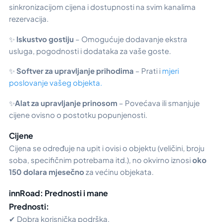
sinkronizacijom cijena i dostupnosti na svim kanalima
rezervacija.
✨
Iskustvo gostiju
– Omogućuje dodavanje ekstra
usluga, pogodnosti i dodataka za vaše goste.
✨
Softver za upravljanje prihodima
– Prati i
mjeri
poslovanje vašeg objekta.
✨
Alat za upravljanje prinosom
– Povećava ili smanjuje
cijene ovisno o postotku popunjenosti.
Cijene
Cijena se određuje na upit i ovisi o objektu (veličini, broju
soba, specifičnim potrebama itd.), no okvirno iznosi
oko
150 dolara mjesečno
za većinu objekata.
innRoad: Prednosti i mane
Prednosti:
✔ Dobra korisnička podrška.