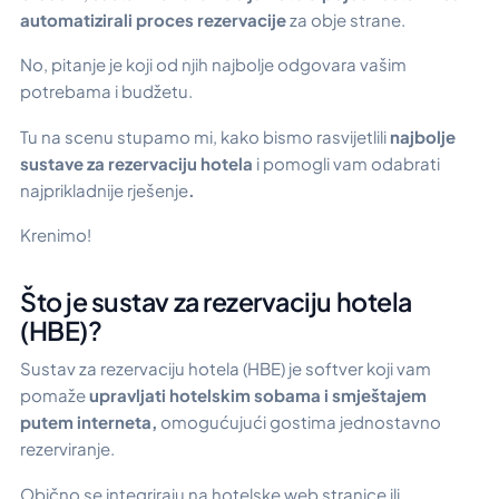
automatizirali proces rezervacije
za obje strane.
No, pitanje je koji od njih najbolje odgovara vašim
potrebama i budžetu.
Tu na scenu stupamo mi, kako bismo rasvijetlili
najbolje
sustave za rezervaciju hotela
i pomogli vam odabrati
najprikladnije rješenje
.
Krenimo!
Što je sustav za rezervaciju hotela
(HBE)?
Sustav za rezervaciju hotela (HBE) je softver koji vam
pomaže
upravljati hotelskim sobama i smještajem
putem interneta,
omogućujući gostima jednostavno
rezerviranje.
Obično se integriraju na hotelske web stranice ili