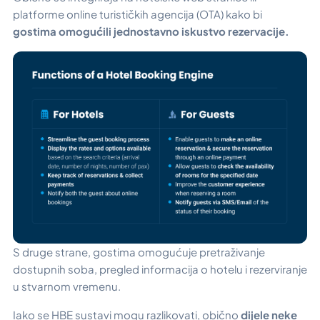
platforme online turističkih agencija (OTA) kako bi
gostima omogućili jednostavno iskustvo rezervacije.
S druge strane, gostima omogućuje pretraživanje
dostupnih soba, pregled informacija o hotelu i rezerviranje
u stvarnom vremenu.
Iako se HBE sustavi mogu razlikovati, obično
dijele neke