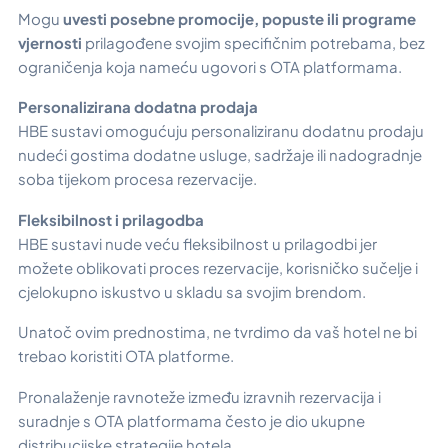
Mogu
uvesti posebne promocije, popuste ili programe
vjernosti
prilagođene svojim specifičnim potrebama, bez
ograničenja koja nameću ugovori s OTA platformama.
Personalizirana dodatna prodaja
HBE sustavi omogućuju personaliziranu dodatnu prodaju
nudeći gostima dodatne usluge, sadržaje ili nadogradnje
soba tijekom procesa rezervacije.
Fleksibilnost i prilagodba
HBE sustavi nude veću fleksibilnost u prilagodbi jer
možete oblikovati proces rezervacije, korisničko sučelje i
cjelokupno iskustvo u skladu sa svojim brendom.
Unatoč ovim prednostima, ne tvrdimo da vaš hotel ne bi
trebao koristiti OTA platforme.
Pronalaženje ravnoteže između izravnih rezervacija i
suradnje s OTA platformama često je dio ukupne
distribucijske strategije hotela.