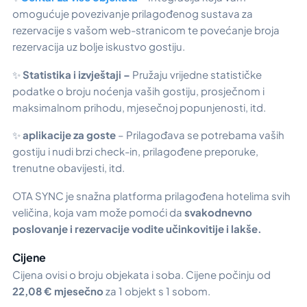
omogućuje povezivanje prilagođenog sustava za
rezervacije s vašom web-stranicom te povećanje broja
rezervacija uz bolje iskustvo gostiju.
✨
Statistika i izvještaji –
Pružaju vrijedne statističke
podatke o broju noćenja vaših gostiju, prosječnom i
maksimalnom prihodu, mjesečnoj popunjenosti, itd.
✨
aplikacije za goste
– Prilagođava se potrebama vaših
gostiju i nudi brzi check-in, prilagođene preporuke,
trenutne obavijesti, itd.
OTA SYNC je snažna platforma prilagođena hotelima svih
veličina, koja vam može pomoći da
svakodnevno
poslovanje i rezervacije vodite učinkovitije i lakše.
Cijene
Cijena ovisi o broju objekata i soba. Cijene počinju od
22,08 € mjesečno
za 1 objekt s 1 sobom.