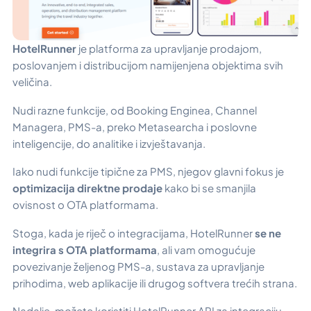
HotelRunner
je platforma za upravljanje prodajom,
poslovanjem i distribucijom namijenjena objektima svih
veličina.
Nudi razne funkcije, od Booking Enginea, Channel
Managera, PMS-a, preko Metasearcha i poslovne
inteligencije, do analitike i izvještavanja.
Iako nudi funkcije tipične za PMS, njegov glavni fokus je
optimizacija direktne prodaje
kako bi se smanjila
ovisnost o OTA platformama.
Stoga, kada je riječ o integracijama, HotelRunner
se ne
integrira s OTA platformama
, ali vam omogućuje
povezivanje željenog PMS-a, sustava za upravljanje
prihodima, web aplikacije ili drugog softvera trećih strana.
Nadalje, možete koristiti HotelRunner API za integraciju