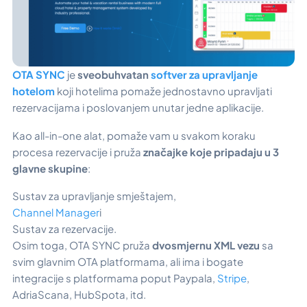
OTA SYNC
je
sveobuhvatan
softver za upravljanje
hotelom
koji hotelima pomaže jednostavno upravljati
rezervacijama i poslovanjem unutar jedne aplikacije.
Kao all-in-one alat, pomaže vam u svakom koraku
procesa rezervacije i pruža
značajke koje pripadaju u 3
glavne skupine
:
Sustav za upravljanje smještajem,
Channel Manager
i
Sustav za rezervacije.
Osim toga, OTA SYNC pruža
dvosmjernu XML vezu
sa
svim glavnim OTA platformama, ali ima i bogate
integracije s platformama poput Paypala,
Stripe
,
AdriaScana, HubSpota, itd.