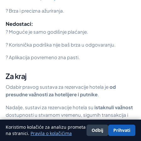
? Brza i precizna ažuriranja.
Nedostaci:
? Moguće je samo godišnje plaćanje.
? Korisnička podrška nije baš brza u odgovaranju.
? Aplikacija povremeno zna pasti.
Za kraj
Odabir pravog sustava za rezervacije hotela je
od
presudne važnosti za hotelijere i putnike
.
Nadalje, sustavi za rezervacije hotela su
istaknuli važnost
dostupnosti u stvarnom vremenu, sigurnih transakcija i
personaliziranih iskustava.
Koristimo kolačiće za analizu prometa
Odbij
Prihvati
Hrvatski
na stranici.
Pravila o kolačićima
Svaki od navedenih HBE sustava nudi snažne značajke