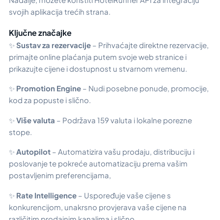
svojih aplikacija trećih strana.
Ključne značajke
✨
Sustav za rezervacije
– Prihvaćajte direktne rezervacije,
primajte online plaćanja putem svoje web stranice i
prikazujte cijene i dostupnost u stvarnom vremenu.
✨
Promotion Engine
– Nudi posebne ponude, promocije,
kod za popuste i slično.
✨
Više valuta
– Podržava 159 valuta i lokalne porezne
stope.
✨
Autopilot
– Automatizira vašu prodaju, distribuciju i
poslovanje te pokreće automatizaciju prema vašim
postavljenim preferencijama,
✨
Rate Intelligence
– Uspoređuje vaše cijene s
konkurencijom, unakrsno provjerava vaše cijene na
različitim prodajnim kanalima i slično.