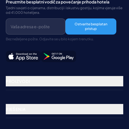
Preuzmite besplatni vodič za povećanje prihoda hotela
Tjedni savjeti o cijenama, distribuciji i iskustvu gostiju, kojima vjeruje više
od 41.000 hotelijera.
Ostvarite besplatan
pristup
Bez neželjene pošte. Odjavite se u bilo kojem trenutku.
PROIZVODI
Rezervacijski sustav
Channel Manager
RJEŠENJA
Booking Engine
Hoteli
Obrada plaćanja