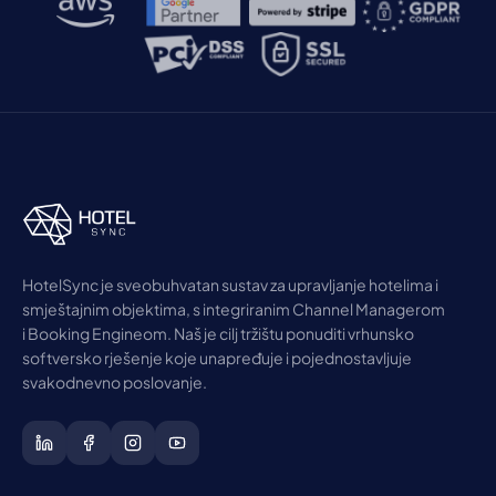
HotelSync je sveobuhvatan sustav za upravljanje hotelima i
smještajnim objektima, s integriranim Channel Managerom
i Booking Engineom. Naš je cilj tržištu ponuditi vrhunsko
softversko rješenje koje unapređuje i pojednostavljuje
svakodnevno poslovanje.