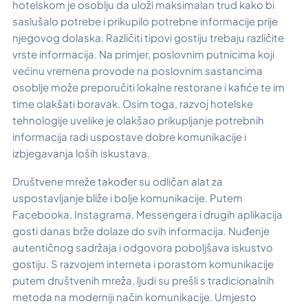
hotelskom je osoblju da uloži maksimalan trud kako bi
saslušalo potrebe i prikupilo potrebne informacije prije
njegovog dolaska. Različiti tipovi gostiju trebaju različite
vrste informacija. Na primjer, poslovnim putnicima koji
većinu vremena provode na poslovnim sastancima
osoblje može preporučiti lokalne restorane i kafiće te im
time olakšati boravak. Osim toga, razvoj hotelske
tehnologije uvelike je olakšao prikupljanje potrebnih
informacija radi uspostave dobre komunikacije i
izbjegavanja loših iskustava.
Društvene mreže također su odličan alat za
uspostavljanje bliže i bolje komunikacije. Putem
Facebooka, Instagrama, Messengera i drugih aplikacija
gosti danas brže dolaze do svih informacija. Nuđenje
autentičnog sadržaja i odgovora poboljšava iskustvo
gostiju. S razvojem interneta i porastom komunikacije
putem društvenih mreža, ljudi su prešli s tradicionalnih
metoda na moderniji način komunikacije. Umjesto