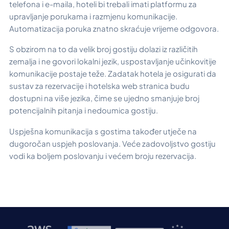
telefona i e-maila, hoteli bi trebali imati platformu za
upravljanje porukama i razmjenu komunikacije.
Automatizacija poruka znatno skraćuje vrijeme odgovora.
S obzirom na to da velik broj gostiju dolazi iz različitih
zemalja i ne govori lokalni jezik, uspostavljanje učinkovitije
komunikacije postaje teže. Zadatak hotela je osigurati da
sustav za rezervacije i hotelska web stranica budu
dostupni na više jezika, čime se ujedno smanjuje broj
potencijalnih pitanja i nedoumica gostiju.
Uspješna komunikacija s gostima također utječe na
dugoročan uspjeh poslovanja. Veće zadovoljstvo gostiju
vodi ka boljem poslovanju i većem broju rezervacija.