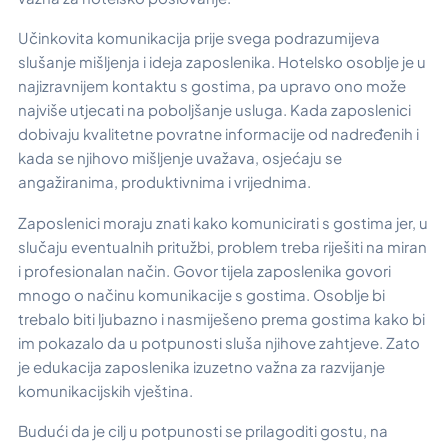
Učinkovita komunikacija prije svega podrazumijeva
slušanje mišljenja i ideja zaposlenika. Hotelsko osoblje je u
najizravnijem kontaktu s gostima, pa upravo ono može
najviše utjecati na poboljšanje usluga. Kada zaposlenici
dobivaju kvalitetne povratne informacije od nadređenih i
kada se njihovo mišljenje uvažava, osjećaju se
angažiranima, produktivnima i vrijednima.
Zaposlenici moraju znati kako komunicirati s gostima jer, u
slučaju eventualnih pritužbi, problem treba riješiti na miran
i profesionalan način. Govor tijela zaposlenika govori
mnogo o načinu komunikacije s gostima. Osoblje bi
trebalo biti ljubazno i nasmiješeno prema gostima kako bi
im pokazalo da u potpunosti sluša njihove zahtjeve. Zato
je edukacija zaposlenika izuzetno važna za razvijanje
komunikacijskih vještina.
Budući da je cilj u potpunosti se prilagoditi gostu, na