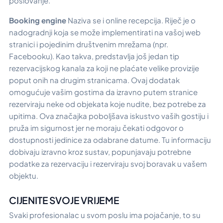
poslovanje.
Booking engine
Naziva se i online recepcija. Riječ je o
nadogradnji koja se može implementirati na vašoj web
stranici i pojedinim društvenim mrežama (npr.
Facebooku). Kao takva, predstavlja još jedan tip
rezervacijskog kanala za koji ne plaćate velike provizije
poput onih na drugim stranicama. Ovaj dodatak
omogućuje vašim gostima da izravno putem stranice
rezerviraju neke od objekata koje nudite, bez potrebe za
upitima. Ova značajka poboljšava iskustvo vaših gostiju i
pruža im sigurnost jer ne moraju čekati odgovor o
dostupnosti jedinice za odabrane datume. Tu informaciju
dobivaju izravno kroz sustav, popunjavaju potrebne
podatke za rezervaciju i rezerviraju svoj boravak u vašem
objektu.
CIJENITE SVOJE VRIJEME
Svaki profesionalac u svom poslu ima pojačanje, to su