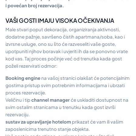
i povećan broj rezervacija.
VAŠI GOSTI IMAJU VISOKA OČEKIVANJA
Male stvari poput dekoracija, organiziranja aktivnosti,
dodatne pažnje, savršeno čistih apartmana/soba, kao i
izvrsne usluge, ono su što će razveseliti vaše goste,
upotpuniti njihov boravak i uvjeriti ih da se ponovno vrate
kod vas. Taj proces počinje već od trenutka kada gost
poželi rezervirati odmor:
Booking engine
na vašoj stranici olakšat će potencijalnim
gostima pristup svim potrebnim informacijama i ubrzati
proces rezervacije.
Veličinu i tip
channel manager
će uskladiti dostupnost na
svim ostalim stranicama u trenutku kada gost izvrši
rezervaciju.
sustav za upravljanje hotelom
prikazat će vam ili vašim
zaposlenicima trenutno stanje objekta.