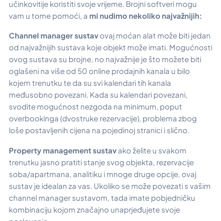
učinkovitije koristiti svoje vrijeme. Brojni softveri mogu
vam u tome pomoći, a
mi nudimo nekoliko najvažnijih:
Channel manager sustav
ovaj moćan alat može biti jedan
od najvažnijih sustava koje objekt može imati. Mogućnosti
ovog sustava su brojne, no najvažnije je što možete biti
oglašeni na više od 50 online prodajnih kanala u bilo
kojem trenutku te da su svi kalendari tih kanala
međusobno povezani. Kada su kalendari povezani,
svodite mogućnost nezgoda na minimum, poput
overbookinga (dvostruke rezervacije), problema zbog
loše postavljenih cijena na pojedinoj stranici i slično.
Property management sustav
ako želite u svakom
trenutku jasno pratiti stanje svog objekta, rezervacije
soba/apartmana, analitiku i mnoge druge opcije, ovaj
sustav je idealan za vas. Ukoliko se može povezati s vašim
channel manager sustavom, tada imate pobjedničku
kombinaciju kojom značajno unaprjeđujete svoje