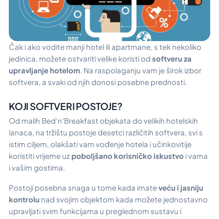
Čak i ako vodite manji hotel ili apartmane, s tek nekoliko
jedinica, možete ostvariti velike koristi od
softveru za
upravljanje hotelom
. Na raspolaganju vam je širok izbor
softvera, a svaki od njih donosi posebne prednosti.
KOJI SOFTVERI POSTOJE?
Od malih Bed'n'Breakfast objekata do velikih hotelskih
lanaca, na tržištu postoje desetci različitih softvera, svi s
istim ciljem, olakšati vam vođenje hotela i učinkovitije
koristiti vrijeme uz
poboljšano korisničko iskustvo
i vama
i vašim gostima.
Postoji posebna snaga u tome kada imate
veću i jasniju
kontrolu
nad svojim objektom kada možete jednostavno
upravljati svim funkcijama u preglednom sustavu i