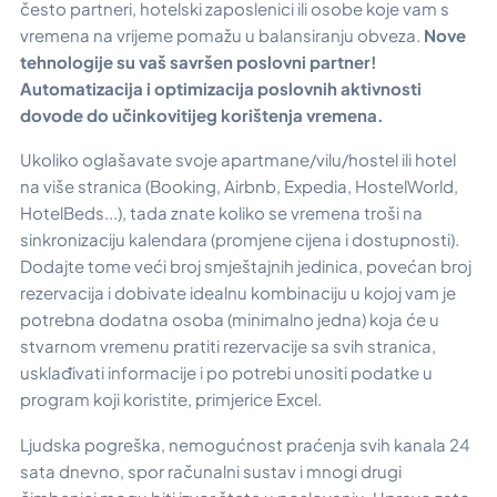
često partneri, hotelski zaposlenici ili osobe koje vam s
vremena na vrijeme pomažu u balansiranju obveza.
Nove
tehnologije su vaš savršen poslovni partner!
Automatizacija i optimizacija poslovnih aktivnosti
dovode do učinkovitijeg korištenja vremena.
Ukoliko oglašavate svoje apartmane/vilu/hostel ili hotel
na više stranica (Booking, Airbnb, Expedia, HostelWorld,
HotelBeds...), tada znate koliko se vremena troši na
sinkronizaciju kalendara (promjene cijena i dostupnosti).
Dodajte tome veći broj smještajnih jedinica, povećan broj
rezervacija i dobivate idealnu kombinaciju u kojoj vam je
potrebna dodatna osoba (minimalno jedna) koja će u
stvarnom vremenu pratiti rezervacije sa svih stranica,
usklađivati informacije i po potrebi unositi podatke u
program koji koristite, primjerice Excel.
Ljudska pogreška, nemogućnost praćenja svih kanala 24
sata dnevno, spor računalni sustav i mnogi drugi