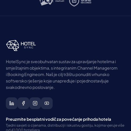
HotelSync je sveobuhvatan sustav za upravljanje hotelima i
smještajnim objektima, s integriranim Channel Managerom
i Booking Engineom. Naš je cilj tržištu ponuditi vrhunsko
softversko rješenje koje unapređuje i pojednostavljuje
svakodnevno poslovanje.
Preuzmite besplatni vodič za povećanje prihoda hotela
Tjedni savjeti o cijenama, distribuciji i iskustvu gostiju, kojima vjeruje više
od 41.000 hotelijera.