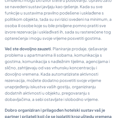
čimbenici mogu biti izvor štete u poslovanju. Upravo zato
se navedeni sustavi javljaju kao rješenje. Kada su sve
funkcije u sustavima pravilno podešene i usklađene s
politikom objekta, tada su svi rizici svedeni na minimum, a
osoba ili osobe koje su bile prisiljene pomno pratiti sve
izvore rezervacija i usklađivati ih, sada su rasterećene tog
opterećenja i mogu svoje vrijeme posvetiti gostima.
Već ste dovoljno zauzeti
. Planiranje prodaje, rješavanje
problema u apartmanima ili sobama, komunikacija s
gostima, komunikacija s nadležnim tijelima, agencijama i
slično, zahtijevaju od vas vrhunsku koncentraciju i
dovoljno vremena. Kada automatizirate aktivnosti
rezervacija, možete dodatno posvetiti svoje vrijeme
unaprjeđenju iskustva vaših gostiju, organiziranju
dodatnih aktivnosti u objektu, pregovaranju s
dobavljačima, a sebi ostavljate i slobodno vrijeme.
Dobro organiziran i prilagođen hotelski sustav vaš je
partner i prijatelj koji će se isplatiti kroz uštedu vremena