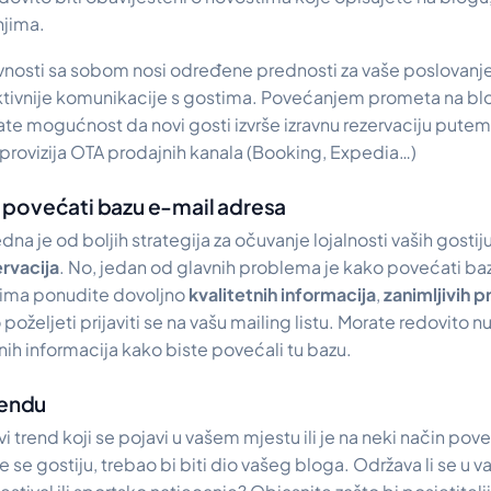
njima.
vnosti sa sobom nosi određene prednosti za vaše poslovanje,
aktivnije komunikacije s gostima. Povećanjem prometa na b
te mogućnost da novi gosti izvrše izravnu rezervaciju putem 
provizija OTA prodajnih kanala (Booking, Expedia…)
povećati bazu e-mail adresa
na je od boljih strategija za očuvanje lojalnosti vaših gostiju
ervacija
. No, jedan od glavnih problema je kako povećati ba
ljima ponudite dovoljno
kvalitetnih informacija
,
zanimljivih p
o poželjeti prijaviti se na vašu mailing listu. Morate redovito n
alnih informacija kako biste povećali tu bazu.
rendu
vi trend koji se pojavi u vašem mjestu ili je na neki način pov
e se gostiju, trebao bi biti dio vašeg bloga. Održava li se u 