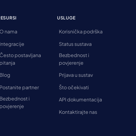
RESURSI
USLUGE
O nama
Korisnička podrška
Integracije
Status sustava
Često postavljana
Bezbednost i
pitanja
povjerenje
Blog
Prijava u sustav
Postanite partner
Što očekivati
Bezbednost i
API dokumentacija
povjerenje
Kontaktirajte nas