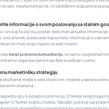
 recept, lokalna kuhinja itd.) ili određenim popustima za praz
elite informacije o svom poslovanju sa stalnim go
kao i oni koji to još nisu postali, žele imati aktualne informac
 novi jelovnik, povećanje kapaciteta, informacije o cijena
rebalo bi imati svoje mjesto na web stranici.
g kao
kanal za izravnu komunikaciju
, ne samo s pojedinačnim 
vrtkama i organizacijama koje žele surađivati s vama.
enu marketinšku strategiju
e društvene mreže s web stranicom, možete unakrsno komunic
eresiranim stranama.
nagradnu igru ili posebnu promociju, čitatelje svog bloga m
ram ili Twitter stranicu hotela. Također, ljudi koji vas prate
vito biti obaviješteni o novostima koje opisujete na blog