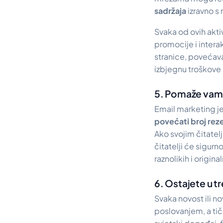
sadržaja
izravno s 
Svaka od ovih akti
promocije i inter
stranice, povećava
izbjegnu troškove 
5. Pomaže vam 
Email marketing jed
povećati broj rez
Ako svojim čitate
čitatelji će sigurn
raznolikih i origin
6. Ostajete u t
Svaka novost ili no
poslovanjem, a tič