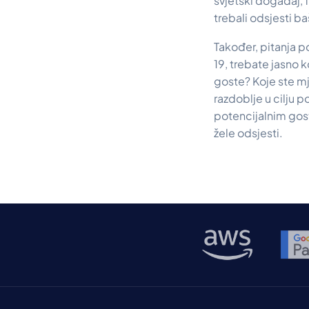
svjetski događaj, f
trebali odsjesti ba
Također, pitanja 
19, trebate jasno 
goste? Koje ste mj
razdoblje u cilju p
potencijalnim gost
žele odsjesti.