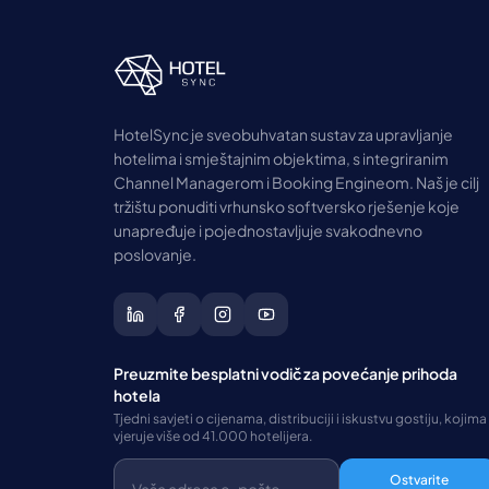
HotelSync je sveobuhvatan sustav za upravljanje
hotelima i smještajnim objektima, s integriranim
Channel Managerom i Booking Engineom. Naš je cilj
tržištu ponuditi vrhunsko softversko rješenje koje
unapređuje i pojednostavljuje svakodnevno
poslovanje.
Preuzmite besplatni vodič za povećanje prihoda
hotela
Tjedni savjeti o cijenama, distribuciji i iskustvu gostiju, kojima
vjeruje više od 41.000 hotelijera.
Ostvarite