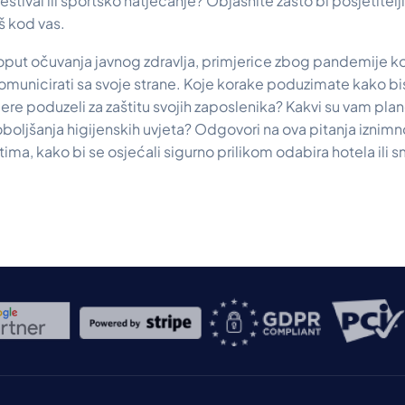
estival ili sportsko natjecanje? Objasnite zašto bi posjetitel
š kod vas.
poput očuvanja javnog zdravlja, primjerice zbog pandemije k
komunicirati sa svoje strane. Koje korake poduzimate kako bist
ere poduzeli za zaštitu svojih zaposlenika? Kakvi su vam plan
oboljšanja higijenskih uvjeta? Odgovori na ova pitanja iznimn
ima, kako bi se osjećali sigurno prilikom odabira hotela ili 