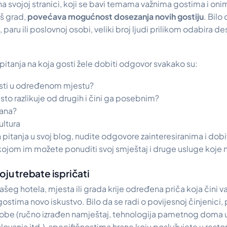
a svojoj stranici, koji se bavi temama važnima gostima i onim
aš grad,
povećava mogućnost dosezanja novih gostiju
. Bilo
, paru ili poslovnoj osobi, veliki broj ljudi prilikom odabira d
itanja na koja gosti žele dobiti odgovor svakako su:
sti u određenom mjestu?
to razlikuje od drugih i čini ga posebnim?
rana?
ultura
 pitanja u svoj blog, nudite odgovore zainteresiranima i dob
ojom im možete ponuditi svoj smještaj i druge usluge koje 
oju trebate ispričati
vašeg hotela, mjesta ili grada krije određena priča koja čini 
ostima novo iskustvo. Bilo da se radi o povijesnoj činjenici,
i sobe (ručno izrađen namještaj, tehnologija pametnog doma
lovanja itd.), specifičnostima hrane koju poslužujete u resto