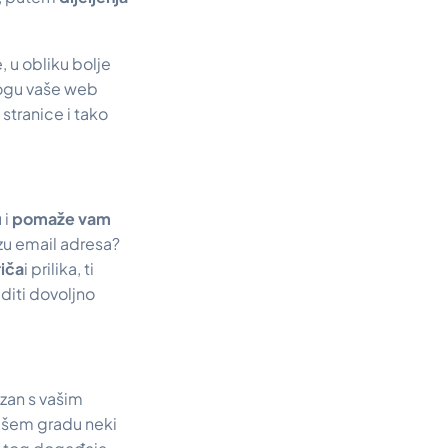
 u obliku bolje
logu vaše web
stranice i tako
 i
pomaže vam
zu email adresa?
riča
i prilika, ti
uditi dovoljno
ezan s vašim
vašem gradu neki