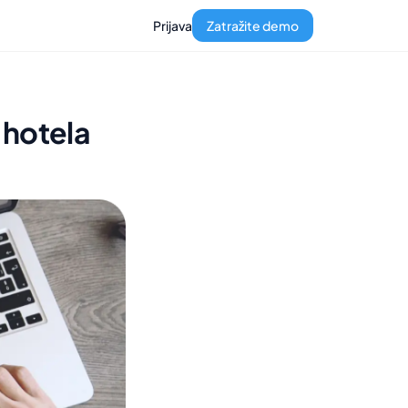
Prijava
Zatražite demo
 hotela