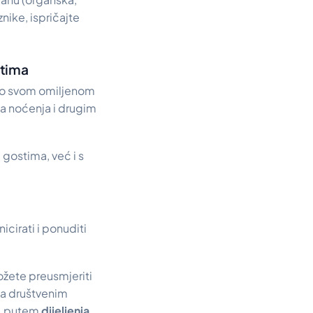
nike, ispričajte
stima
ije o svom omiljenom
ma noćenja i drugim
gostima, već i s
irati i ponuditi
ožete preusmjeriti
 na društvenim
u, putem
dijeljenja