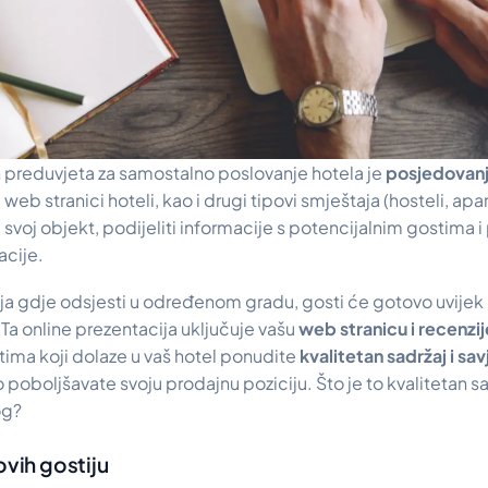
 preduvjeta za samostalno poslovanje hotela je
posjedovanj
 web stranici hoteli, kao i drugi tipovi smještaja (hosteli, apar
 svoj objekt, podijeliti informacije s potencijalnim gostima i
cije.
ja gdje odsjesti u određenom gradu, gosti će gotovo uvijek p
 Ta online prezentacija uključuje vašu
web stranicu i recenzi
ima koji dolaze u vaš hotel ponudite
kvalitetan sadržaj i sa
no poboljšavate svoju prodajnu poziciju. Što je to kvalitetan sa
og?
ovih gostiju