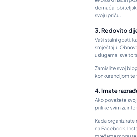
domaća, obiteljski
svoju priču.
3. Redovito dij
Vaši stalni gosti, 
smještaju. Obnove,
uslugama, sve to t
Zamislite svoj blo
konkurencijom te t
4. Imate razrađ
Ako povežete svoj
prilike svim zaint
Kada organizirate 
na Facebook, Instag
mrežama mogu redo