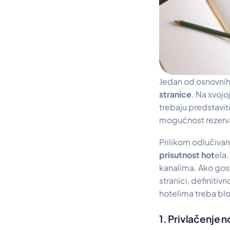
Jedan od osnovnih
stranice
. Na svojoj
trebaju predstaviti
mogućnost rezerva
Prilikom odlučivan
prisutnost hot
ela.
kanalima. Ako gost
stranici, definitiv
hotelima treba bl
1. Privlačenje n