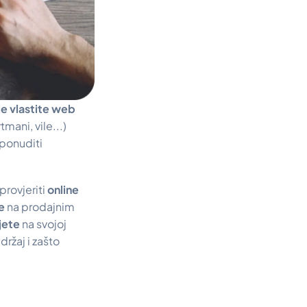
e vlastite web
tmani, vile...)
 ponuditi
rovjeriti
online
je
na prodajnim
vjete
na svojoj
držaj i zašto