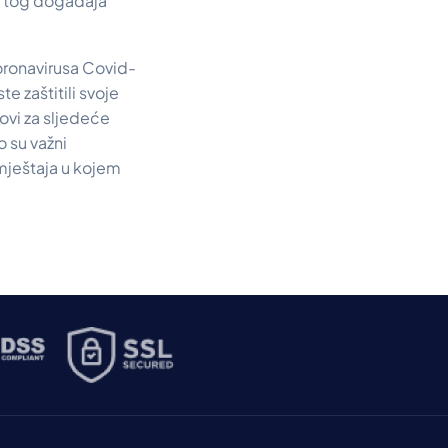
ji tog događaja
oronavirusa Covid-
e zaštitili svoje
ovi za sljedeće
o su važni
smještaja u kojem