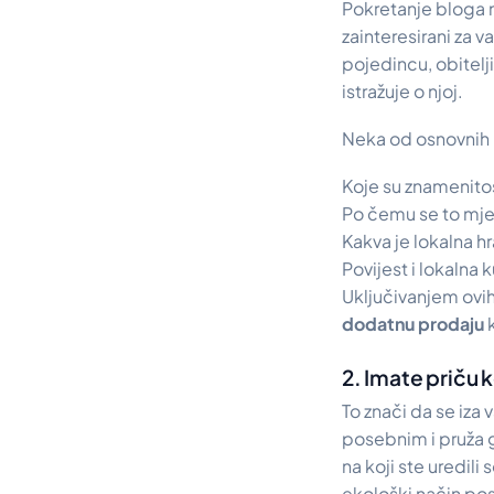
Pokretanje bloga n
zainteresirani za v
pojedincu, obitelji
istražuje o njoj.
Neka od osnovnih p
Koje su znamenito
Po čemu se to mjes
Kakva je lokalna h
Povijest i lokalna k
Uključivanjem ovih
dodatnu prodaju
k
2. Imate priču k
To znači da se iza 
posebnim i pruža g
na koji ste uredil
ekološki način pos