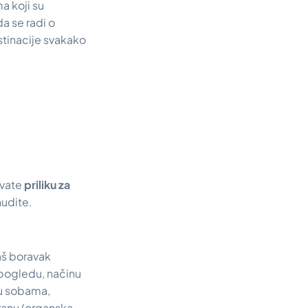
a koji su
 da se radi o
estinacije svakako
ivate
priliku za
nudite.
vaš boravak
 pogledu, načinu
 u sobama,
ranu (organska,