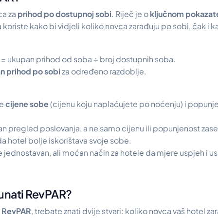
ca za
prihod po dostupnoj sobi
. Riječ je o
ključnom pokazate
ga koriste kako bi vidjeli koliko novca zarađuju po sobi, čak i k
 = ukupan prihod od soba ÷ broj dostupnih soba.
n prihod po sobi
za određeno razdoblje.
je
cijene sobe
(cijenu koju naplaćujete po noćenju) i popunje
an pregled poslovanja, a ne samo cijenu ili popunjenost zas
da hotel bolje iskorištava svoje sobe.
 jednostavan, ali moćan način za hotele da mjere uspjeh i u
čunati RevPAR?
i RevPAR
, trebate znati dvije stvari: koliko novca vaš hotel z