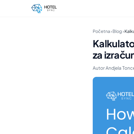
Početna
›
Blog
›
Kalk
Kalkulat
za izraču
Autor Andjela Toncev