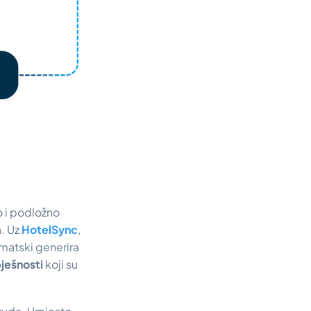
o i podložno
a. Uz
HotelSync
,
omatski generira
ješnosti
koji su