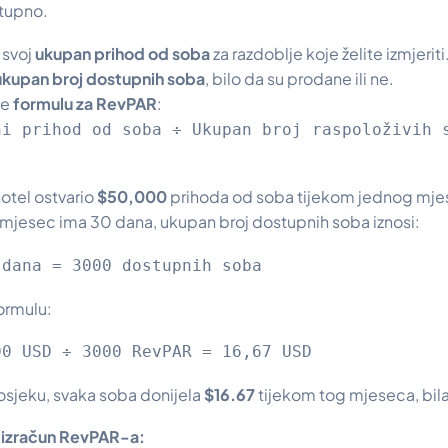
stupno.
 svoj
ukupan prihod od soba
za razdoblje koje želite izmjeriti
ukupan broj dostupnih soba
, bilo da su prodane ili ne.
te
formulu za RevPAR
:
ni prihod od soba ÷ Ukupan broj raspoloživih 
otel ostvario
$50,000
prihoda od soba tijekom jednog mje
 mjesec ima 30 dana, ukupan broj dostupnih soba iznosi:
 dana = 3000 dostupnih soba
ormulu:
00 USD ÷ 3000 RevPAR = 16,67 USD
prosjeku, svaka soba donijela
$16.67
tijekom tog mjeseca, bila r
a izračun RevPAR-a: