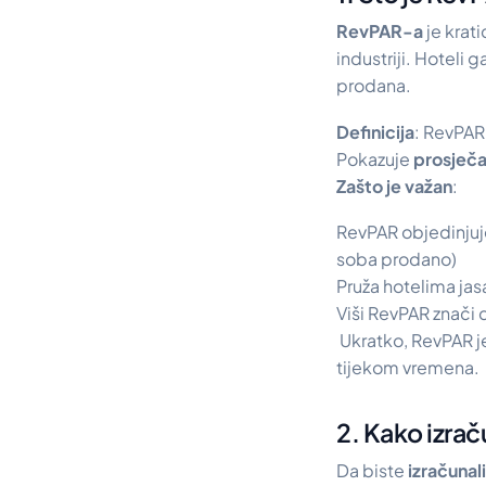
RevPAR-a
je krati
industriji. Hoteli 
prodana.
Definicija
: RevPAR
Pokazuje
prosječa
Zašto je važan
:
RevPAR objedinju
soba prodano)
Pruža hotelima jas
Viši RevPAR znači 
Ukratko, RevPAR je
tijekom vremena.
2. Kako izra
Da biste
izračunal