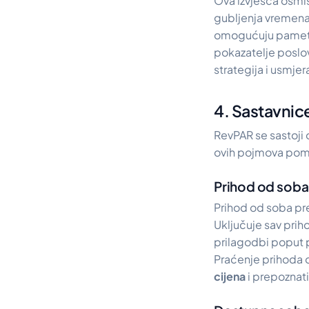
Ova izvješća osmiš
gubljenja vremena
omogućuju pametni
pokazatelje poslo
strategija i usmje
4. Sastavnic
RevPAR se sastoji 
ovih pojmova poma
Prihod od soba
Prihod od soba pr
Uključuje sav prih
prilagodbi poput p
Praćenje prihoda 
cijena
i prepoznati