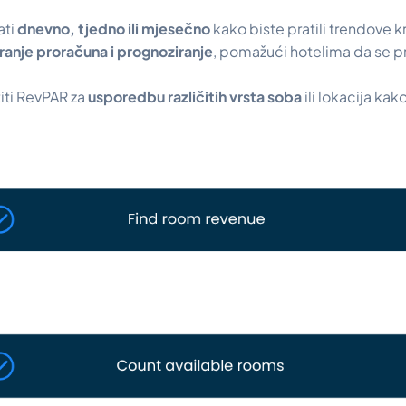
ati
dnevno, tjedno ili mjesečno
kako biste pratili trendove k
ranje proračuna i prognoziranje
, pomažući hotelima da se p
iti RevPAR za
usporedbu različitih vrsta soba
ili lokacija kako