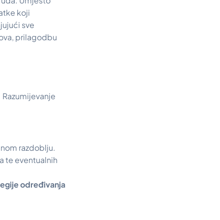
truda. Umjesto
tke koji
ujući sve
ova, prilagodbu
. Razumijevanje
nom razdoblju.
a te eventualnih
tegije određivanja