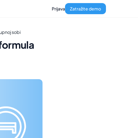
Prijava
Zatražite demo
tupnoj sobi
 formula