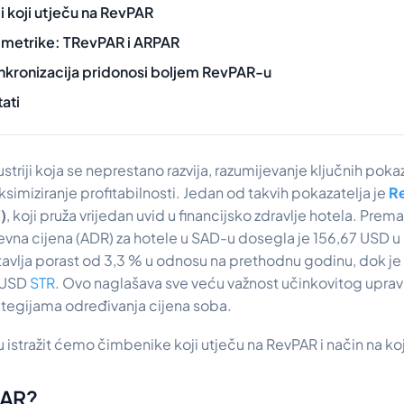
 koji utječu na RevPAR
 metrike: TRevPAR i ARPAR
nkronizacija pridonosi boljem RevPAR-u
tati
ustriji koja se neprestano razvija, razumijevanje ključnih poka
simiziranje profitabilnosti. Jedan od takvih pokazatelja je
R
)
, koji pruža vrijedan uvid u financijsko zdravlje hotela. Prem
evna cijena (ADR) za hotele u SAD-u dosegla je 156,67 USD u
tavlja porast od 3,3 % u odnosu na prethodnu godinu, dok j
0 USD
STR
. Ovo naglašava sve veću važnost učinkovitog uprav
ategijama određivanja cijena soba.
istražit ćemo čimbenike koji utječu na RevPAR i način na koj
PAR?