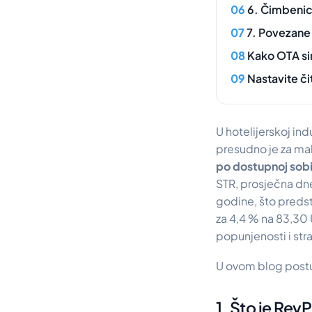
6. Čimbenici
7. Povezane
Kako OTA si
Nastavite či
U hotelijerskoj ind
presudno je za mak
po dostupnoj sobi
STR, prosječna dn
godine, što preds
za 4,4 % na 83,3
popunjenosti i str
U ovom blog postu 
1. Što je Rev