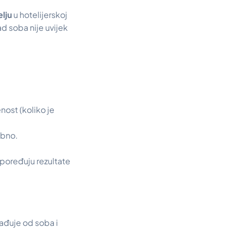
lju
u hotelijerskoj
ad soba nije uvijek
nost (koliko je
ebno.
spoređuju rezultate
arađuje od soba i