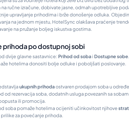
ljena su za voditelje hotela koji žele brz uvid bez dodatnog 
 na ručne izračune, dobivate jasne, odmah upotrebljive poda
je upravljanje prihodima i brže donošenje odluka. Objedinj
vanja na jednom mjestu, HotelSync olakšava praćenje trend
ravanje na pružanje boljeg iskustva gostima.
e prihoda po dostupnoj sobi
od dvije glavne sastavnice:
Prihod od soba
i
Dostupne sobe
že hotelima donositi bolje odluke i poboljšati poslovanje.
edstavlja
ukupnih prihoda
ostvaren prodajom soba u određe
od od rezervacija soba, dodatnih usluga povezanih sa sobam
opusta ili promocija.
od soba pomaže hotelima ocijeniti učinkovitost njihove
stra
 prilike za povećanje prihoda.