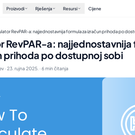
Proizvodi
Rješenja
Resursi
Cijene
ulator RevPAR-a: najjednostavnija formula za izračun prihoda po dos
or RevPAR-a: najjednostavnija
n prihoda po dostupnoj sobi
 · 23. rujna 2025. · 6 min čitanja