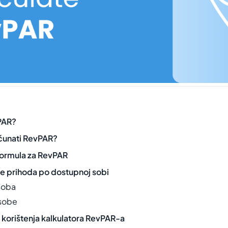
vPAR?
ačunati RevPAR?
 formula za RevPAR
ce prihoda po dostupnoj sobi
soba
sobe
 korištenja kalkulatora RevPAR-a