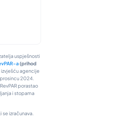
zatelja uspješnosti
evPAR-a
(prihod
a izvješću agencije
 prosincu 2024.
e RevPAR porastao
ljanja i stopama
i se izračunava.