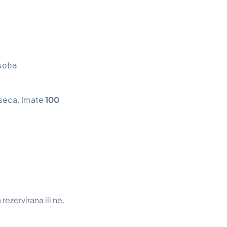
.
soba
seca. Imate
100
ezervirana ili ne.