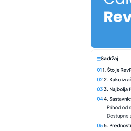
Sadržaj
1. Što je Re
2. Kako izr
3. Najbolja
4. Sastavni
Prihod od 
Dostupne 
5. Prednosti