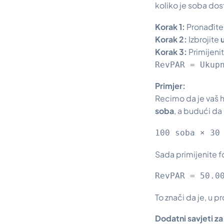
koliko je soba do
Korak 1:
Pronađite
Korak 2:
Izbrojite
Korak 3:
Primijeni
RevPAR = Ukup
Primjer:
Recimo da je vaš h
soba
, a budući da
100 soba × 30
Sada primijenite f
RevPAR = 50.0
To znači da je, u 
Dodatni savjeti z