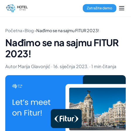
Zatražite demo
Početna
›
Blog
›
Nađimo se na sajmu FITUR 2023!
Nađimo se na sajmu FITUR
2023!
Autor Marija Glavonjić · 16. siječnja 2023. · 1 min čitanja