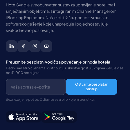
HotelSync je sveobuhvatan sustav za upravljanje hotelima i
smještajnim objektima, s integriranim Channel Managerom
i Booking Engineom. Naš je cilj tržištu ponuditi vrhunsko
softversko rješenje koje unapređuje i pojednostavljuje
svakodnevno poslovanje.
Preuzmite besplatni vodič za povećanje prihoda hotela
Tjedni savjeti o cijenama, distribuciji i iskustvu gostiju, kojima vjeruje više
od 41.000 hotelijera.
Ostvarite besplatan
pristup
Bez neželjene pošte. Odjavite se u bilo kojem trenutku.