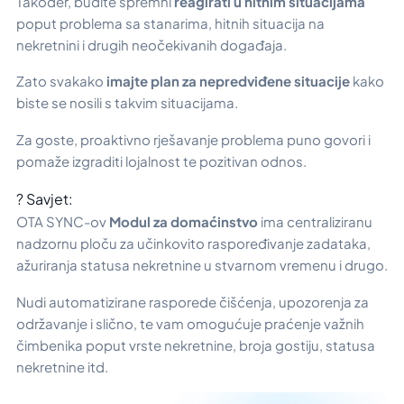
Također, budite spremni
reagirati u hitnim situacijama
poput problema sa stanarima, hitnih situacija na
nekretnini i drugih neočekivanih događaja.
Zato svakako
imajte plan za nepredviđene situacije
kako
biste se nosili s takvim situacijama.
Za goste, proaktivno rješavanje problema puno govori i
pomaže izgraditi lojalnost te pozitivan odnos.
? Savjet:
OTA SYNC-ov
Modul za domaćinstvo
ima centraliziranu
nadzornu ploču za učinkovito raspoređivanje zadataka,
ažuriranja statusa nekretnine u stvarnom vremenu i drugo.
Nudi automatizirane rasporede čišćenja, upozorenja za
održavanje i slično, te vam omogućuje praćenje važnih
čimbenika poput vrste nekretnine, broja gostiju, statusa
nekretnine itd.