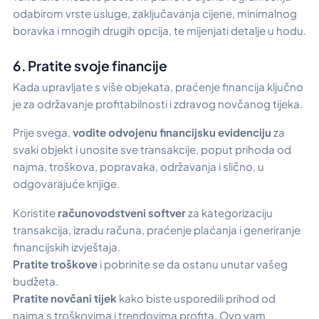
odabirom vrste usluge, zaključavanja cijene, minimalnog
boravka i mnogih drugih opcija, te mijenjati detalje u hodu.
6. Pratite svoje financije
Kada upravljate s više objekata, praćenje financija ključno
je za održavanje profitabilnosti i zdravog novčanog tijeka.
Prije svega,
vodite odvojenu financijsku evidenciju
za
svaki objekt i unosite sve transakcije, poput prihoda od
najma, troškova, popravaka, održavanja i slično, u
odgovarajuće knjige.
Koristite
računovodstveni softver
za kategorizaciju
transakcija, izradu računa, praćenje plaćanja i generiranje
financijskih izvještaja.
Pratite troškove
i pobrinite se da ostanu unutar vašeg
budžeta.
Pratite novčani tijek
kako biste usporedili prihod od
najma s troškovima i trendovima profita. Ovo vam