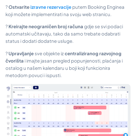
?
Ostvarite
izravne rezervacije
putem Booking Enginea
koji možete implementirati na svoju web stranicu.
?
Kreirajte
neograničen broj računa
gdje se svi podaci
automatski učitavaju, tako da samo trebate odabrati
status i dodati dodatne usluge.
?
Upravljanje
sve objekte iz
centraliziranog razvojnog
čvorišta
i imajte jasan pregled popunjenosti, plaćanja i
ostalog u našem kalendaru u boji koji funkcionira
metodom povuci i ispusti.