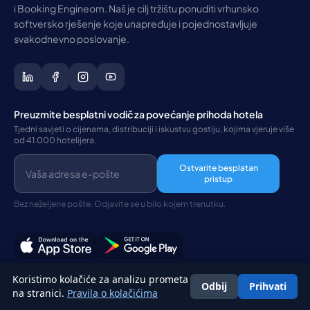
i Booking Engineom. Naš je cilj tržištu ponuditi vrhunsko
softversko rješenje koje unapređuje i pojednostavljuje
svakodnevno poslovanje.
Preuzmite besplatni vodič za povećanje prihoda hotela
Tjedni savjeti o cijenama, distribuciji i iskustvu gostiju, kojima vjeruje više
od 41.000 hotelijera.
Ostvarite besplatan
pristup
Bez neželjene pošte. Odjavite se u bilo kojem trenutku.
Koristimo kolačiće za analizu prometa
Odbij
Prihvati
Hrvatski
na stranici.
Pravila o kolačićima
PROIZVODI