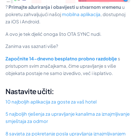
?
Primajte ažuriranja i obavijesti u stvarnom vremenu
u
pokretu zahvaljujući našoj
mobilna aplikacija
, dostupnoj
za iOS i Android.
A ovo je tek djelić onoga što OTA SYNC nudi.
Zanima vas saznati više?
Započnite 14-dnevno besplatno probno razdoblje
s
pristupom svim značajkama, čime upravljanje s više
objekata postaje ne samo izvedivo, već i isplativo.
Nastavite učiti:
10 najboljih aplikacija za goste za vaš hotel
5 najboljih rješenja za upravljanje kanalima za iznajmljivanje
smještaja za odmor
8 savjeta za pokretanje posla upravljanja iznajmljivanjem