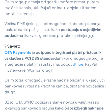
Osim toga, plaćanja od gostiju možete primati putem
različitih kanala, uključujući online, u objektu ili putem
mobilnih uređaja.
Većina PMS rješenja nudi mogućnosti obrade plaćanja.
Ipak, obratite pažnju na to kako
postupaju s osjetljivim
podacima
i kakve sigurnosne protokole primjenjuju.
? Savjet:
OTA Payments
je
potpuno integrirani platni pristupnik
usklađen s PCI DSS standardom
koji omogućuje brojne
integracije s platnim sustavima, poput
Stripe
, PayPal,
Flutterwave, Wombi i drugih.
Osim toga, omogućuje razne načine plaćanja, uključujući
bankovne i virtualne kreditne kartice, digitalne novčanike i
drugo.
Uz to, OTA SYNC podržava slanje novca u valuti vašeg
lokalnog bankovnog računa kako biste
izbjegli naknade