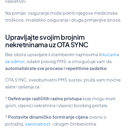
nekretnini.
Na primjer, osiguranje može pokriti njegove medicinske
troškove, invalidsko osiguranje i druge primjenjive iznose.
Upravljajte svojim brojnim
nekretninama uz OTA SYNC
Bez obzira upravljate li stambenim najmovima ili
kućama
za odmor
, odabir pravog PMS-a omogućuje vam da
automatizirate sve procese i repetitivne zadatke
.
OTA SYNC, sveobuhvatni PMS sustav, pruža vam moćne
alate i rješenja za:
?
Definiranje različitih razina pristupa
koje mogu imati
gosti, vlasnici nekretnina i vlasnici booking portala.
?
Postavite dinamičko formiranje cijena
ovisno o
potražnji,
sezonalnost
, i drugim čimbenicima.