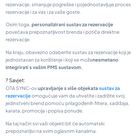
rezervacije, smanjuje pogreške i pojednostavljuje proces
rezervacije i za vas i za vaše goste.
Osim toga,
personalizirani sustav za rezervacije
povećava prepoznatljivost brenda i potiče direktne
rezervacije.
Na kraju, obavezno odaberite sustav za rezervacije koji je
jednostavan za korištenje i koji se može
nesmetano
integrirati s vašim PMS sustavom.
? Savjet:
OTA SYNC-ov
upravljanje s više objekata
sustav za
rezervacije
omogućuje vam da uhvatite i zadržite svoj
jedinstveni brend pomoću prilagođenih filtera, sadržaja,
karata, promocija i popisa ponude.
Na taj način svi vaši objekti bit će automatski
prepoznatljivi na svim oglasnim kanalima.