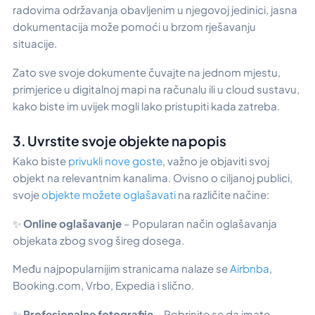
radovima održavanja obavljenim u njegovoj jedinici, jasna
dokumentacija može pomoći u brzom rješavanju
situacije.
Zato sve svoje dokumente čuvajte na jednom mjestu,
primjerice u digitalnoj mapi na računalu ili u cloud sustavu,
kako biste im uvijek mogli lako pristupiti kada zatreba.
3. Uvrstite svoje objekte na popis
Kako biste
privukli nove goste
, važno je objaviti svoj
objekt na relevantnim kanalima. Ovisno o ciljanoj publici,
svoje
objekte možete oglašavati
na različite načine:
✨
Online oglašavanje
– Popularan način oglašavanja
objekata zbog svog šireg dosega.
Među najpopularnijim stranicama nalaze se
Airbnba
,
Booking.com, Vrbo, Expedia i slično.
✨
Profesionalne fotografije
– Pobrinite se da imate