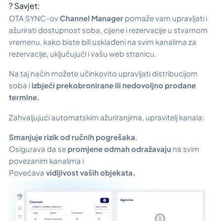
? Savjet:
OTA SYNC-ov
Channel Manager
pomaže vam upravljati i
ažurirati dostupnost soba, cijene i rezervacije u stvarnom
vremenu, kako biste bili usklađeni na svim kanalima za
rezervacije, uključujući i vašu web stranicu.
Na taj način možete učinkovito upravljati distribucijom
soba i
izbjeći prekobronirane ili nedovoljno prodane
termine.
Zahvaljujući automatskim ažuriranjima, upravitelj kanala:
Smanjuje rizik od ručnih pogrešaka
,
Osigurava da se
promjene odmah odražavaju
na svim
povezanim kanalima i
Povećava
vidljivost vaših objekata.