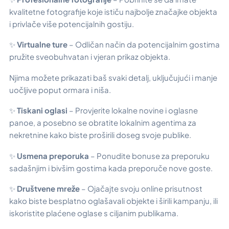
kvalitetne fotografije koje ističu najbolje značajke objekta
i privlače više potencijalnih gostiju.
✨
Virtualne ture
– Odličan način da potencijalnim gostima
pružite sveobuhvatan i vjeran prikaz objekta.
Njima možete prikazati baš svaki detalj, uključujući i manje
uočljive poput ormara i niša.
✨
Tiskani oglasi
– Provjerite lokalne novine i oglasne
panoe, a posebno se obratite lokalnim agentima za
nekretnine kako biste proširili doseg svoje publike.
✨
Usmena preporuka
– Ponudite bonuse za preporuku
sadašnjim i bivšim gostima kada preporuče nove goste.
✨
Društvene mreže
– Ojačajte svoju online prisutnost
kako biste besplatno oglašavali objekte i širili kampanju, ili
iskoristite plaćene oglase s ciljanim publikama.