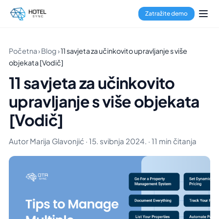
Zatražite demo
Početna
›
Blog
›
11 savjeta za učinkovito upravljanje s više
objekata [Vodič]
11 savjeta za učinkovito
upravljanje s više objekata
[Vodič]
Autor Marija Glavonjić · 15. svibnja 2024. · 11 min čitanja