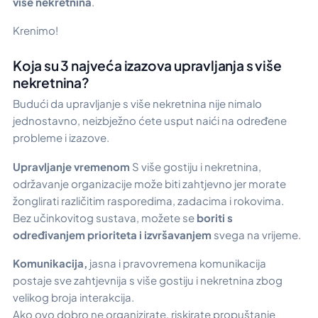
više nekretnina
.
Krenimo!
Koja su 3 najveća izazova upravljanja s više
nekretnina?
Budući da upravljanje s više nekretnina nije nimalo
jednostavno, neizbježno ćete usput naići na određene
probleme i izazove.
Upravljanje vremenom
S više gostiju i nekretnina,
održavanje organizacije može biti zahtjevno jer morate
žonglirati različitim rasporedima, zadacima i rokovima.
Bez učinkovitog sustava, možete se
boriti s
određivanjem prioriteta i izvršavanjem
svega na vrijeme.
Komunikacija,
jasna i pravovremena komunikacija
postaje sve zahtjevnija s više gostiju i nekretnina zbog
velikog broja interakcija.
Ako ovo dobro ne organizirate, riskirate propuštanje