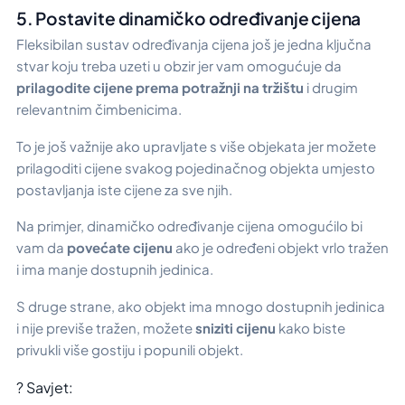
5. Postavite dinamičko određivanje cijena
Fleksibilan sustav određivanja cijena još je jedna ključna
stvar koju treba uzeti u obzir jer vam omogućuje da
prilagodite cijene prema potražnji na tržištu
i drugim
relevantnim čimbenicima.
To je još važnije ako upravljate s više objekata jer možete
prilagoditi cijene svakog pojedinačnog objekta umjesto
postavljanja iste cijene za sve njih.
Na primjer, dinamičko određivanje cijena omogućilo bi
vam da
povećate cijenu
ako je određeni objekt vrlo tražen
i ima manje dostupnih jedinica.
S druge strane, ako objekt ima mnogo dostupnih jedinica
i nije previše tražen, možete
sniziti cijenu
kako biste
privukli više gostiju i popunili objekt.
? Savjet: