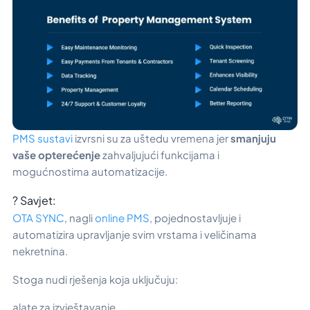
PMS sustavi
izvrsni su za uštedu vremena jer
smanjuju
vaše opterećenje
zahvaljujući funkcijama i
mogućnostima automatizacije.
? Savjet:
OTA SYNC
, nagli
online PMS
, pojednostavljuje i
automatizira upravljanje svim vrstama i veličinama
nekretnina.
Stoga nudi rješenja koja uključuju:
alate za izvještavanje,