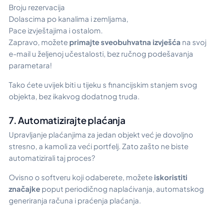
Broju rezervacija
Dolascima po kanalima i zemljama,
Pace izvještajima i ostalom.
Zapravo, možete
primajte sveobuhvatna izvješća
na svoj
e-mail u željenoj učestalosti, bez ručnog podešavanja
parametara!
Tako ćete uvijek biti u tijeku s financijskim stanjem svog
objekta, bez ikakvog dodatnog truda.
7. Automatizirajte plaćanja
Upravljanje plaćanjima za jedan objekt već je dovoljno
stresno, a kamoli za veći portfelj.
Zato zašto ne biste
automatizirali taj proces?
Ovisno o softveru koji odaberete, možete
iskoristiti
značajke
poput periodičnog naplaćivanja, automatskog
generiranja računa i praćenja plaćanja.