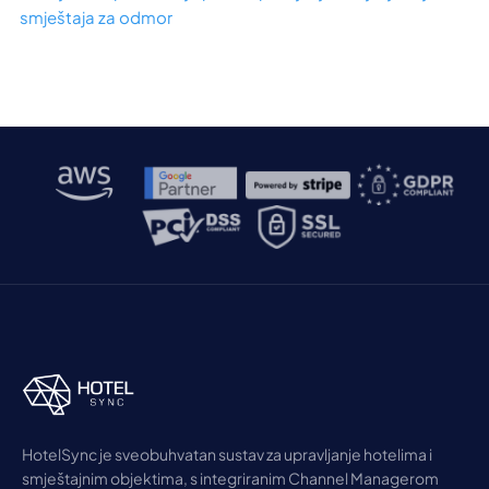
smještaja za odmor
HotelSync je sveobuhvatan sustav za upravljanje hotelima i
smještajnim objektima, s integriranim Channel Managerom