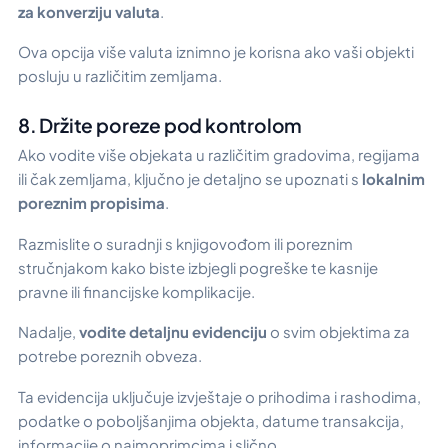
za konverziju valuta
.
Ova opcija više valuta iznimno je korisna ako vaši objekti
posluju u različitim zemljama.
8. Držite poreze pod kontrolom
Ako vodite više objekata u različitim gradovima, regijama
ili čak zemljama, ključno je detaljno se upoznati s
lokalnim
poreznim propisima
.
Razmislite o suradnji s knjigovođom ili poreznim
stručnjakom kako biste izbjegli pogreške te kasnije
pravne ili financijske komplikacije.
Nadalje,
vodite detaljnu evidenciju
o svim objektima za
potrebe poreznih obveza.
Ta evidencija uključuje izvještaje o prihodima i rashodima,
podatke o poboljšanjima objekta, datume transakcija,
informacije o najmoprimcima i slično.