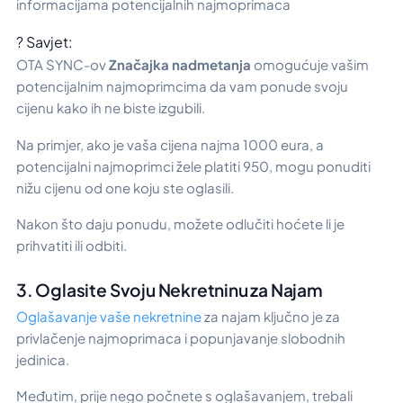
informacijama potencijalnih najmoprimaca
? Savjet:
OTA SYNC-ov
Značajka nadmetanja
omogućuje vašim
potencijalnim najmoprimcima da vam ponude svoju
cijenu kako ih ne biste izgubili.
Na primjer, ako je vaša cijena najma 1000 eura, a
potencijalni najmoprimci žele platiti 950, mogu ponuditi
nižu cijenu od one koju ste oglasili.
Nakon što daju ponudu, možete odlučiti hoćete li je
prihvatiti ili odbiti.
3. Oglasite Svoju Nekretninu za Najam
Oglašavanje vaše nekretnine
za najam ključno je za
privlačenje najmoprimaca i popunjavanje slobodnih
jedinica.
Međutim, prije nego počnete s oglašavanjem, trebali