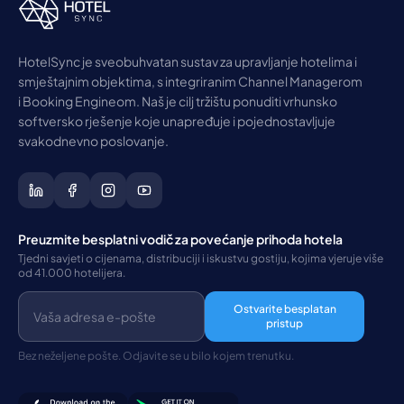
HotelSync je sveobuhvatan sustav za upravljanje hotelima i
smještajnim objektima, s integriranim Channel Managerom
i Booking Engineom. Naš je cilj tržištu ponuditi vrhunsko
softversko rješenje koje unapređuje i pojednostavljuje
svakodnevno poslovanje.
Preuzmite besplatni vodič za povećanje prihoda hotela
Tjedni savjeti o cijenama, distribuciji i iskustvu gostiju, kojima vjeruje više
od 41.000 hotelijera.
Ostvarite besplatan
pristup
Bez neželjene pošte. Odjavite se u bilo kojem trenutku.