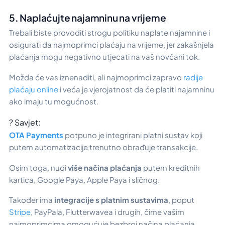
5. Naplaćujte najamninu na vrijeme
Trebali biste provoditi strogu politiku naplate najamnine i
osigurati da najmoprimci plaćaju na vrijeme, jer zakašnjela
plaćanja mogu negativno utjecati na vaš novčani tok.
Možda će vas iznenaditi, ali najmoprimci zapravo
radije
plaćaju online
i veća je vjerojatnost da će platiti najamninu
ako imaju tu mogućnost.
? Savjet:
OTA Payments
potpuno je integrirani platni sustav koji
putem automatizacije trenutno obrađuje transakcije.
Osim toga, nudi
više načina plaćanja
putem kreditnih
kartica, Google Paya, Apple Paya i sličnog.
Također ima
integracije s platnim sustavima
, poput
Stripe
, PayPala, Flutterwavea i drugih, čime vašim
najmoprimcima omogućuje bezbroj načina plaćanja.