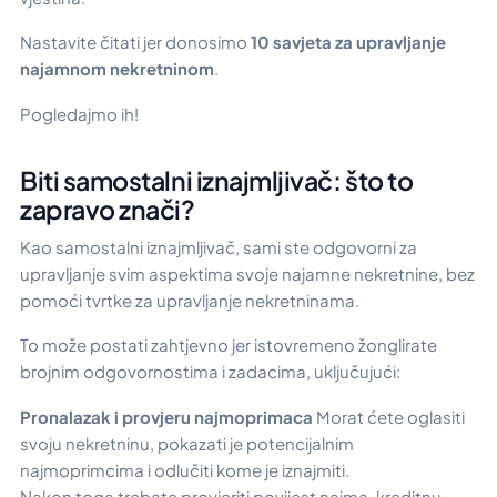
Nastavite čitati jer donosimo
10 savjeta za upravljanje
najamnom nekretninom
.
Pogledajmo ih!
Biti samostalni iznajmljivač: što to
zapravo znači?
Kao samostalni iznajmljivač, sami ste odgovorni za
upravljanje svim aspektima svoje najamne nekretnine, bez
pomoći tvrtke za upravljanje nekretninama.
To može postati zahtjevno jer istovremeno žonglirate
brojnim odgovornostima i zadacima, uključujući:
Pronalazak i provjeru najmoprimaca
Morat ćete oglasiti
svoju nekretninu, pokazati je potencijalnim
najmoprimcima i odlučiti kome je iznajmiti.
Nakon toga trebate provjeriti povijest najma, kreditnu