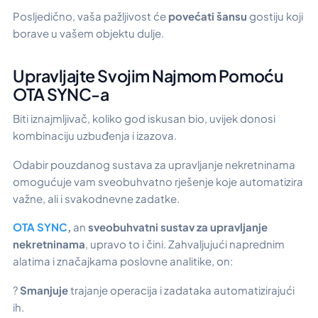
Posljedično, vaša pažljivost će
povećati šansu
gostiju koji
borave u vašem objektu dulje.
Upravljajte Svojim Najmom Pomoću
OTA SYNC-a
Biti iznajmljivač, koliko god iskusan bio, uvijek donosi
kombinaciju uzbuđenja i izazova.
Odabir pouzdanog sustava za upravljanje nekretninama
omogućuje vam sveobuhvatno rješenje koje automatizira
važne, ali i svakodnevne zadatke.
OTA SYNC
,
an
sveobuhvatni sustav za upravljanje
nekretninama
, upravo to i čini. Zahvaljujući naprednim
alatima i značajkama poslovne analitike, on:
?
Smanjuje
trajanje operacija i zadataka automatizirajući
ih.