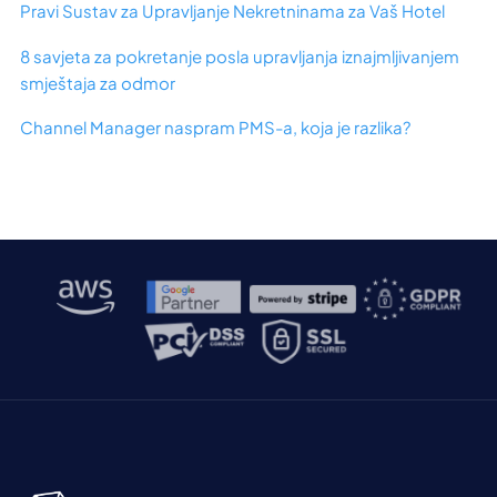
Pravi Sustav za Upravljanje Nekretninama za Vaš Hotel
8 savjeta za pokretanje posla upravljanja iznajmljivanjem
smještaja za odmor
Channel Manager naspram PMS-a, koja je razlika?