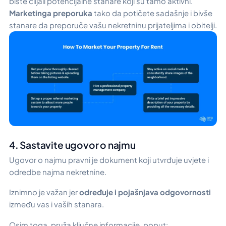
biste ciljali potencijalne stanare koji su tamo aktivni.
Marketinga preporuka
tako da potičete sadašnje i bivše
stanare da preporuče vašu nekretninu prijateljima i obitelji.
4. Sastavite ugovor o najmu
Ugovor o najmu pravni je dokument koji utvrđuje uvjete i
odredbe najma nekretnine.
Iznimno je važan jer
određuje i pojašnjava odgovornosti
između vas i vaših stanara.
Osim toga, pruža ključne informacije, poput: