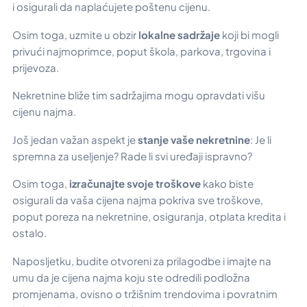
i osigurali da naplaćujete poštenu cijenu.
Osim toga, uzmite u obzir
lokalne sadržaje
koji bi mogli
privući najmoprimce, poput škola, parkova, trgovina i
prijevoza.
Nekretnine bliže tim sadržajima mogu opravdati višu
cijenu najma.
Još jedan važan aspekt je
stanje vaše nekretnine
: Je li
spremna za useljenje? Rade li svi uređaji ispravno?
Osim toga,
izračunajte svoje troškove
kako biste
osigurali da vaša cijena najma pokriva sve troškove,
poput poreza na nekretnine, osiguranja, otplata kredita i
ostalo.
Naposljetku, budite otvoreni za prilagodbe i imajte na
umu da je cijena najma koju ste odredili podložna
promjenama, ovisno o tržišnim trendovima i povratnim