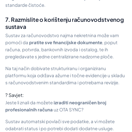
standarde čistoće.
7. Razmislite o korištenju računovodstvenog
sustava
Sustav za računovodstvo najma nekretnina može vam
pomoći da
pratite sve financijske dokumente
, poput
računa, potvrda, bankovnih izvoda i ostalog, te ih
pregledavate s jedne centralizirane nadzorne ploče.
Na taj način dobivate strukturiranu i organiziranu
platformu koja održava ažurne i točne evidencije u skladu
s računovodstvenim standardima i potrebama revizije.
? Savjet:
Jeste li znali da možete
izraditi neograničen broj
profesionalnih računa
uz OTA SYNC?
Sustav automatski povlači sve podatke, a vi možete
odabrati status i po potrebi dodati dodatne usluge.