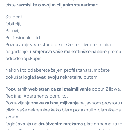
biste
razmislite o svojim ciljanim stanarima:
:
Studenti,
Obitelji,
Parovi,
Profesionalci, itd.
Poznavanje vrste stanara koje želite privući eliminira
nagađanje i
usmjerava vaše marketinške napore
prema
određenoj skupini.
Nakon što odaberete željeni profil stanara, možete
pokušati
oglašavati svoju nekretninu
putem:
Popularnih
web stranica za iznajmljivanje
poput Zillowa,
Redfina, Apartments.com, itd.
Postavljanja
znaka za iznajmljivanje
na javnom prostoru u
blizini vaše nekretnine kako biste potaknuli prolaznike da
svrate.
Oglašavanja na
društvenim mrežama
platformama kako