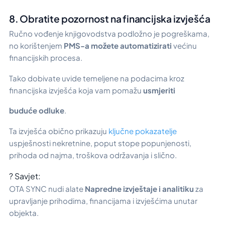
8. Obratite pozornost na financijska izvješća
Ručno vođenje knjigovodstva podložno je pogreškama,
no korištenjem
PMS-a možete automatizirati
većinu
financijskih procesa.
Tako dobivate uvide temeljene na podacima kroz
financijska izvješća koja vam pomažu
usmjeriti
buduće odluke
.
Ta izvješća obično prikazuju
ključne pokazatelje
uspješnosti nekretnine, poput stope popunjenosti,
prihoda od najma, troškova održavanja i slično.
? Savjet:
OTA SYNC nudi alate
Napredne izvještaje i analitiku
za
upravljanje prihodima, financijama i izvješćima unutar
objekta.