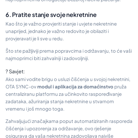
6. Pratite stanje svoje nekretnine
Kao što je važno provjeriti stanje i uvjete nekretnine
unaprijed, jednako je važno redovito je obilaziti i
provjeravati je li sve u redu.
Što ste pažljiviji prema popravcima i održavanju, to će vaši
najmoprimci biti zahvalniji i zadovoljniji.
? Savjet:
Ako sami vodite brigu o usluzi čišćenja u svojoj nekretnini,
OTA SYNC-ov
modul i aplikacija za domaćinstvo
pruža
centraliziranu platformu za učinkovito raspoređivanje
zadataka, ažuriranja stanja nekretnine u stvarnom
vremenu i još mnogo toga.
Zahvaljujući značajkama poput automatiziranih rasporeda
čišćenja i upozorenja za održavanje, ovo rješenje
osigurava da vaša nekretnina zadovoljava najviše