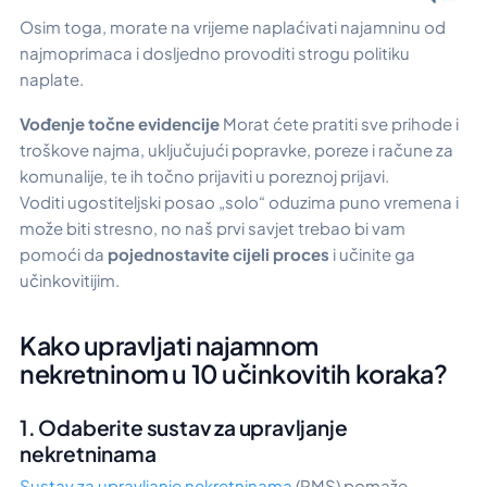
Osim toga, morate na vrijeme naplaćivati najamninu od
najmoprimaca i dosljedno provoditi strogu politiku
naplate.
Vođenje točne evidencije
Morat ćete pratiti sve prihode i
troškove najma, uključujući popravke, poreze i račune za
komunalije, te ih točno prijaviti u poreznoj prijavi.
Voditi ugostiteljski posao „solo“ oduzima puno vremena i
može biti stresno, no naš prvi savjet trebao bi vam
pomoći da
pojednostavite cijeli proces
i učinite ga
učinkovitijim.
Kako upravljati najamnom
nekretninom u 10 učinkovitih koraka?
1. Odaberite sustav za upravljanje
nekretninama
Sustav za upravljanje nekretninama
(PMS) pomaže