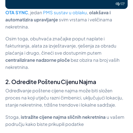
OTA SYNC
, jedan
PMS sustav u oblaku
,
olakšava i
automatizira upravljanje
svim vrstama i veličinama
nekretnina.
Osim toga, obuhvaća značajke poput naplate i
fakturiranja, alata za izvještavanje, rješenja za obradu
plaćanja i drugo, čineći sve dostupnim putem
centralizirane nadzorne ploče
bez obzira na broj vaših
nekretnina.
2. Odredite Poštenu Cijenu Najma
Određivanje poštene cijene najma može biti složen
proces na koji utječu razni čimbenici, uključujući lokaciju,
stanje nekretnine, tržišne trendove i lokalne sadržaje.
Stoga,
istražite cijene najma sličnih nekretnina
u vašem
području kako biste prikupili podatke