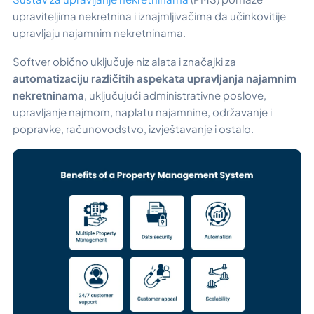
upraviteljima nekretnina i iznajmljivačima da učinkovitije
upravljaju najamnim nekretninama.
Softver obično uključuje niz alata i značajki za
automatizaciju različitih aspekata upravljanja najamnim
nekretninama
, uključujući administrativne poslove,
upravljanje najmom, naplatu najamnine, održavanje i
popravke, računovodstvo, izvještavanje i ostalo.