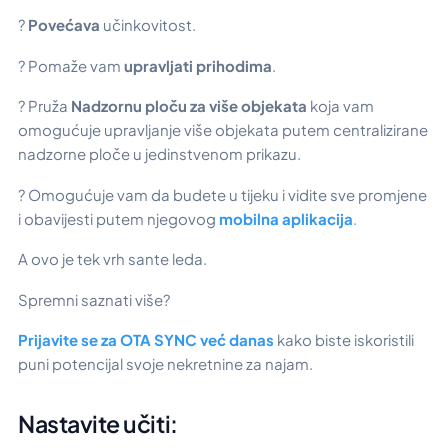
?
Povećava
učinkovitost.
? Pomaže vam
upravljati prihodima
.
? Pruža
Nadzornu ploču za više objekata
koja vam
omogućuje upravljanje više objekata putem centralizirane
nadzorne ploče u jedinstvenom prikazu.
? Omogućuje vam da budete u tijeku i vidite sve promjene
i obavijesti putem njegovog
mobilna aplikacija
.
A ovo je tek vrh sante leda.
Spremni saznati više?
Prijavite se za OTA SYNC već danas
kako biste iskoristili
puni potencijal svoje nekretnine za najam.
Nastavite učiti: