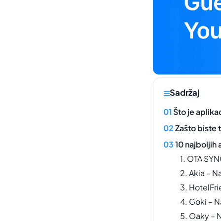
Sadržaj
Što je aplika
Zašto biste 
10 najboljih 
1. OTA SYN
2. Akia – N
3. HotelFri
4. Goki – N
5. Oaky – 