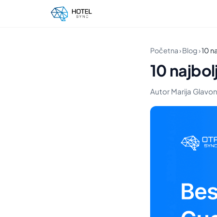
Početna
›
Blog
›
10 na
10 najbol
Autor Marija Glavonji