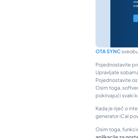
OTA SYNC
sveobu
Pojednostavite pro
Upravljate sobama 
Pojednostavite os
Osim toga, softver
pokrivajući svaki 
Kada je riječ o in
generator iCal pov
Osim toga, funkcio
aplikacije za gost