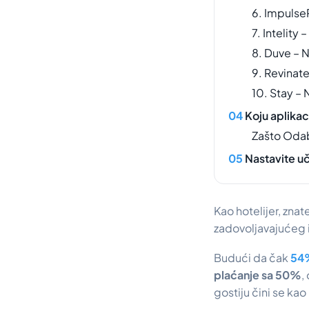
6. Impulse
7. Intelity 
8. Duve – N
9. Revinate
10. Stay – 
Koju aplikac
Zašto Oda
Nastavite uč
Kao hotelijer, znat
zadovoljavajućeg 
Budući da čak
54%
plaćanje sa 50%
,
gostiju čini se kao