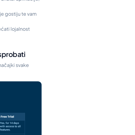
je gostiju te vam
ati lojalnost
isprobati
načajki svake