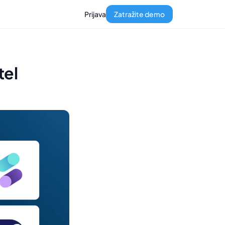
Prijava
Zatražite demo
tel