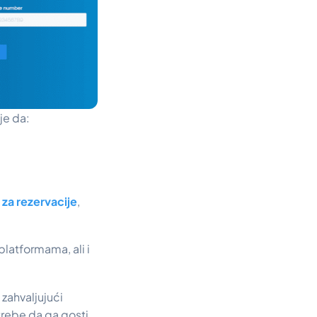
je da:
 za rezervacije
,
latformama, ali i
 zahvaljujući
trebe da ga gosti