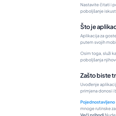
Nastavite čitati 
poboljšanje iskust
Što je aplika
Aplikacija za gos
putem svojih mobi
Osim toga, služi ka
poboljšanja njiho
Zašto biste t
Uvođenje aplikacij
primjena donosi i 
Pojednostavljeno
mnoge rutinske za
Veći prihodi
Nudeć