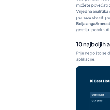
možete povećati 
Vrijedna analitika
pomažu stvoriti per
Bolja angažiranos
gostiju i potaknut
10 najboljih 
Prije nego što se 
aplikacije.