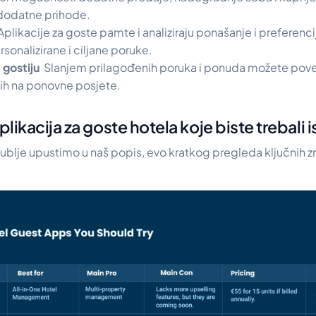
dodatne prihode.
Aplikacije za goste pamte i analiziraju ponašanje i preferenci
sonalizirane i ciljane poruke.
t gostiju
Slanjem prilagođenih poruka i ponuda možete poveć
i ih na ponovne posjete.
aplikacija za goste hotela koje biste trebali 
dublje upustimo u naš popis, evo kratkog pregleda ključnih z