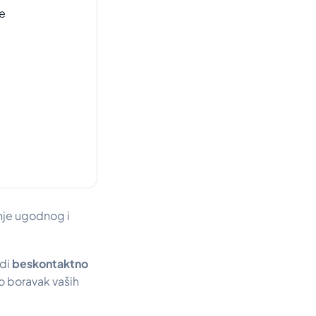
je
anje ugodnog i
edi
beskontaktno
o boravak vaših