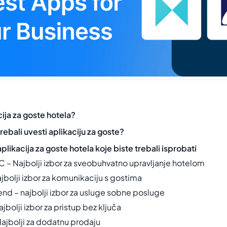
cija za goste hotela?
trebali uvesti aplikaciju za goste?
aplikacija za goste hotela koje biste trebali isprobati
C – Najbolji izbor za sveobuhvatno upravljanje hotelom
ajbolji izbor za komunikaciju s gostima
end – najbolji izbor za usluge sobne posluge
ajbolji izbor za pristup bez ključa
Najbolji za dodatnu prodaju