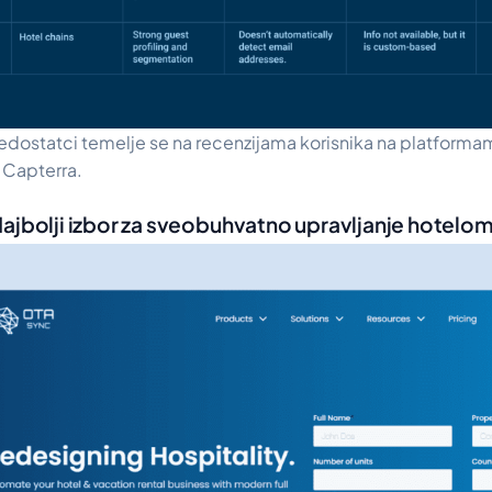
nedostatci temelje se na recenzijama korisnika na platforma
 Capterra.
ajbolji izbor za sveobuhvatno upravljanje hotelo