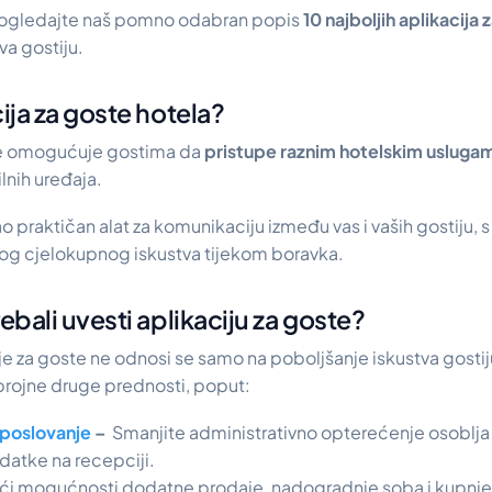
i pogledajte naš pomno odabran popis
10 najboljih aplikacija
va gostiju.
cija za goste hotela?
te omogućuje gostima da
pristupe raznim hotelskim uslugam
lnih uređaja.
o praktičan alat za komunikaciju između vas i vaših gostiju, s
vog cjelokupnog iskustva tijekom boravka.
rebali uvesti aplikaciju za goste?
e za goste ne odnosi se samo na poboljšanje iskustva gostiju
brojne druge prednosti, poput:
 poslovanje
–
Smanjite administrativno opterećenje osoblja 
datke na recepciji.
i mogućnosti dodatne prodaje, nadogradnje soba i kupnje u