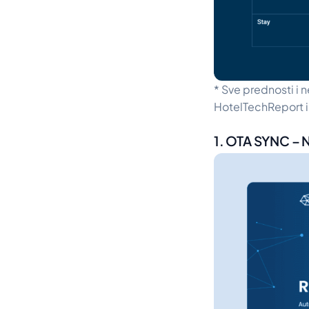
*
Sve prednosti i 
HotelTechReport i
1. OTA SYNC – N