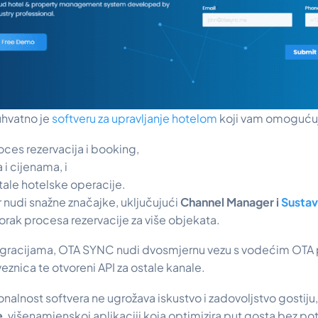
hvatno je
softveru za upravljanje hotelom
koji vam omoguću
ces rezervacija i booking,
i cijenama, i
tale hotelske operacije.
 nudi snažne značajke, uključujući
Channel Manager i
Sustav
korak procesa rezervacije za više objekata.
tegracijama, OTA SYNC nudi dvosmjernu vezu s vodećim OTA p
eznica te otvoreni API za ostale kanale.
nalnost softvera ne ugrožava iskustvo i zadovoljstvo gostiju,
e
, višenamjenskoj aplikaciji koja optimizira put gosta bez po