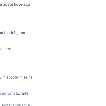
 za goste hotela
za
a i sadržajima
 ciljem
. Naprotiv, njezina
i automatizirajte
nutar aplikacije,