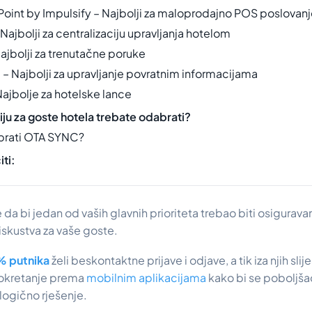
Point by Impulsify – Najbolji za maloprodajno POS poslovan
– Najbolji za centralizaciju upravljanja hotelom
ajbolji za trenutačne poruke
 – Najbolji za upravljanje povratnim informacijama
Najbolje za hotelske lance
iju za goste hotela trebate odabrati?
brati OTA SYNC?
iti:
e da bi jedan od vaših glavnih prioriteta trebao biti osigurav
iskustva za vaše goste.
 putnika
želi beskontaktne prijave i odjave, a tik iza njih slij
 okretanje prema
mobilnim aplikacijama
kako bi se poboljša
 logično rješenje.