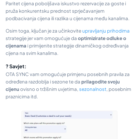
Paritet cijena poboljšava iskustvo rezervacije za goste i
pruža konkurentsku prednost sprječavanjem
podbacivanja cijena ili razlika u cijenama među kanalima.
Osim toga, ključan je za učinkovite
upravljanju prihodima
strategije jer vam omogućuje da
optimizirate odluke o
cijenama
i primijenite strategije dinamičkog određivanja
cijena na svim kanalima.
? Savjet:
OTA SYNC vam omogućuje primjenu posebnih pravila za
određena razdoblja i sezone te da
prilagodite svoju
cijenu
ovisno o tržišnim uvjetima,
sezonalnost
, posebnim
praznicima itd.