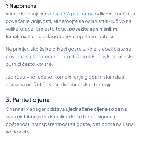
? Napomena:
Iako je isticanje na
velike OTA platforme
odličan je način za
povećanje vidljivosti, ali nemojte se oslanjati isključivo na
velike igrače. Umjesto toga,
povežite se s nišnijim
kanalima
koji su prilagođeni vašoj ciljanoj publici.
Na primjer, ako želite privući goste iz Kine, trebali biste se
povezati s
platformama poput Ctrip ili Fliggy,
koje kineski
putnici često koriste.
Jednostavno rečeno, kombiniranje globalnih kanala s
nišnijima proširit će vašu distribucijsku strategiju.
3. Paritet cijena
Channel Manager održava
ujednačene cijene soba
na
svim distribucijskim kanalima kako bi se osigurala
poštenost i transparentnost za goste, bez obzira na kanal
koji koriste.