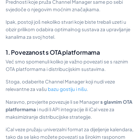
Prednosti koje pruža Channel Manager same po sebi
svjedoče o njegovim moćnim značajkama.
Ipak, postoji još nekoliko stvari koje biste trebali uzeti u
obzir prilikom odabira optimalnog sustava za upravljanje
kanalima za svoj hotel.
1. Povezanost s OTA platformama
Već smo spomenuli koliko je važno povezati se s raznim
OTA platformama i distribucijskim sustavima.
Stoga, odaberite Channel Manager koji nudi veze
relevantne za vašu
bazu gostiju i nišu
.
Naravno, provjerite povezuje li se Manager
s glavnim OTA
platformama
i nudi li API integracije ili iCal veze za
maksimiziranje distribucijske strategije.
iCal veze pružaju univerzalni format za dijeljenje kalendara,
tako da se lako možete povezati sa širokim rasponom