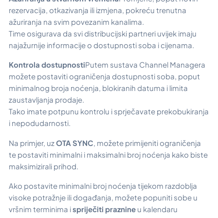
rezervacija, otkazivanja ili izmjena, pokreću trenutna
ažuriranja na svim povezanim kanalima.
Time osigurava da svi distribucijski partneri uvijek imaju
najažurnije informacije o dostupnosti soba i cijenama.
Kontrola dostupnosti
Putem sustava Channel Managera
možete postaviti ograničenja dostupnosti soba, poput
minimalnog broja noćenja, blokiranih datuma i limita
zaustavljanja prodaje.
Tako imate potpunu kontrolu i sprječavate prekobukiranja
i nepodudarnosti.
Na primjer, uz
OTA SYNC
, možete primijeniti ograničenja
te postaviti minimalni i maksimalni broj noćenja kako biste
maksimizirali prihod.
Ako postavite minimalni broj noćenja tijekom razdoblja
visoke potražnje ili događanja, možete popuniti sobe u
vršnim terminima i
spriječiti praznine
u kalendaru