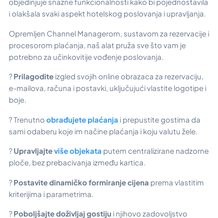
objedinjuje snažne funkcionalnosti kako bi pojednostavila
i olakšala svaki aspekt hotelskog poslovanja i upravljanja.
Opremljen Channel Managerom, sustavom za rezervacije i
procesorom plaćanja, naš alat pruža sve što vam je
potrebno za učinkovitije vođenje poslovanja.
?
Prilagodite
izgled svojih online obrazaca za rezervaciju,
e-mailova, računa i postavki, uključujući vlastite logotipe i
boje.
? Trenutno
obrađujete plaćanja
i prepustite gostima da
sami odaberu koje im načine plaćanja i koju valutu žele.
?
Upravljajte
više objekata
putem centralizirane nadzorne
ploče, bez prebacivanja između kartica.
?
Postavite dinamičko formiranje cijena
prema vlastitim
kriterijima i parametrima.
?
Poboljšajte doživljaj gostiju
i njihovo zadovoljstvo