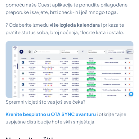
pomoću naše Guest aplikacije te ponudite prilagođene
preporuke i savjete, brzi check-in i još mnogo toga.
? Odaberite između
više izgleda kalendara
i prikaza te
pratite status soba, broj noćenja, tlocrte kata i ostalo.
Spremni vidjeti što vas još sve čeka?
Krenite besplatno u OTA SYNC avanturu
i otkrijte tajne
uspješne distribucije hotelskih smještaja.