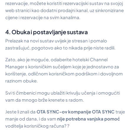
rezervacije, možete koristiti rezervacijski sustav na svojoj
web stranici kao dodatni prodajni kanal, uz sinkronizirane
cijene i rezervacije na svim kanalima.
4. Obuka i postavljanje sustava
Prelazak na novi sustav uvijek je stresan i pomalo
zastrašujuć, pogotovo ako to nikada prije niste radili.
Zato, ako je moguće, odaberite hotelski Channel
Manager s korisničkim sučeljem koje je jednostavno za
korištenje, odličnom korisničkom podrškom i dovoljnom
razinom obuke.
Svi ti čimbenici mogu ublažiti krivulju učenja i omogućiti
vam da mnogo brže krenete s radom.
Jeste li znali da
OTA SYNC-ov
kompanije OTA SYNC
traje
manje od dana, i da vam
nije potrebna vanjska pomoć
voditelja korisničkog računa? ?