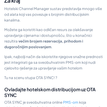
Za kraj
Hotelski Channel Manager sustav predstavlja mnogo više
od alata koji vas povezuje s brojnim distribucijskim
kanalima.
Možete ga koristiti kao odličan resurs za olakšavanje
upravljanja cijenama i dostupnošću, što u konačnici
rezultira
većim brojem rezervacija, prihodom i
dugoročnijim poslovanjem
.
Ipak, najbolji način da iskoristite njegove snažne prednosti
jest integrirati ga sa sveobuhvatnim PMS-om koji nudi
cjelovito rješenje za upravljanje vašim hotelom
Tu na scenu stupa OTA SYNC! ?
Ovladajte hotelskom distribucijom uz OTA
SYNC
OTA SYNC je sveobuhvatna online
PMS-om
koja