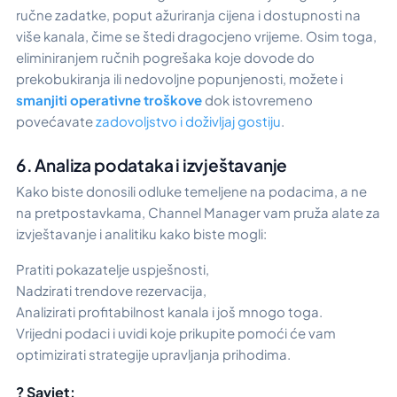
ručne zadatke, poput ažuriranja cijena i dostupnosti na
više kanala, čime se štedi dragocjeno vrijeme. Osim toga,
eliminiranjem ručnih pogrešaka koje dovode do
prekobukiranja ili nedovoljne popunjenosti, možete i
smanjiti operativne troškove
dok istovremeno
povećavate
zadovoljstvo i doživljaj gostiju
.
6. Analiza podataka i izvještavanje
Kako biste donosili odluke temeljene na podacima, a ne
na pretpostavkama, Channel Manager vam pruža alate za
izvještavanje i analitiku kako biste mogli:
Pratiti pokazatelje uspješnosti,
Nadzirati trendove rezervacija,
Analizirati profitabilnost kanala i još mnogo toga.
Vrijedni podaci i uvidi koje prikupite pomoći će vam
optimizirati strategije upravljanja prihodima.
? Savjet: