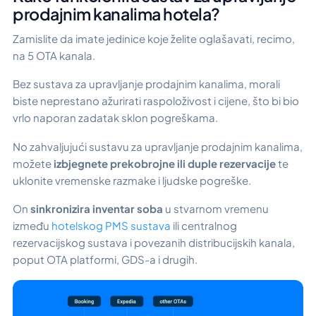
prodajnim kanalima hotela?
Zamislite da imate jedinice koje želite oglašavati, recimo,
na 5 OTA kanala.
Bez sustava za upravljanje prodajnim kanalima, morali
biste neprestano ažurirati raspoloživost i cijene, što bi bio
vrlo naporan zadatak sklon pogreškama.
No zahvaljujući sustavu za upravljanje prodajnim kanalima,
možete
izbjegnete prekobrojne ili duple rezervacije
te
uklonite vremenske razmake i ljudske pogreške.
On
sinkronizira inventar soba
u stvarnom vremenu
između
hotelskog PMS sustava
ili centralnog
rezervacijskog sustava i povezanih distribucijskih kanala,
poput OTA platformi, GDS-a i drugih.