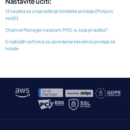
Nastavite učiti:
13 savjeta za unapređenje hotelske prodaje [Potpuni
vodič]
Channel Manager naspram PMS-a, koja je razlika?
5 najboljih softvera za upravljanje kanalima prodaje za
hotele