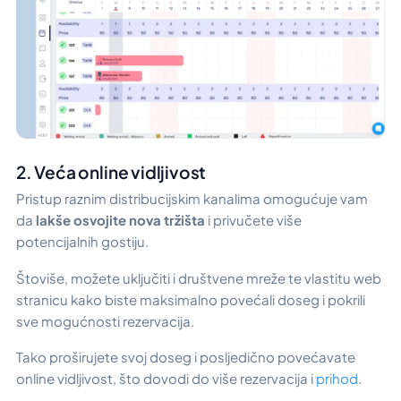
2. Veća online vidljivost
Pristup raznim distribucijskim kanalima omogućuje vam
da
lakše osvojite nova tržišta
i privučete više
potencijalnih gostiju.
Štoviše, možete uključiti i društvene mreže te vlastitu web
stranicu kako biste maksimalno povećali doseg i pokrili
sve mogućnosti rezervacija.
Tako proširujete svoj doseg i posljedično povećavate
online vidljivost, što dovodi do više rezervacija i
prihod
.