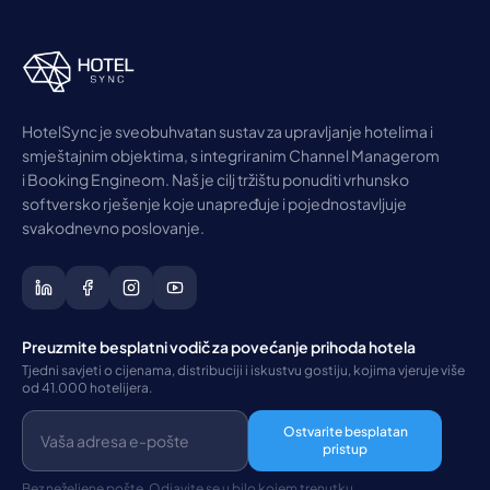
HotelSync je sveobuhvatan sustav za upravljanje hotelima i
smještajnim objektima, s integriranim Channel Managerom
i Booking Engineom. Naš je cilj tržištu ponuditi vrhunsko
softversko rješenje koje unapređuje i pojednostavljuje
svakodnevno poslovanje.
Preuzmite besplatni vodič za povećanje prihoda hotela
Tjedni savjeti o cijenama, distribuciji i iskustvu gostiju, kojima vjeruje više
od 41.000 hotelijera.
Ostvarite besplatan
pristup
Bez neželjene pošte. Odjavite se u bilo kojem trenutku.