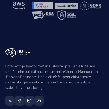
HotelSync je sveobuhvatan sustav za upravljanje hotelima i
smještajnim objektima, s integriranim Channel Managerom
i Booking Engineom. Naš je cilj tržištu ponuditi vrhunsko
softversko rješenje koje unapređuje i pojednostavljuje
svakodnevno poslovanje.