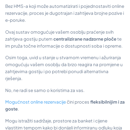
Bez HMS-a koji može automatizirati i pojednostaviti online
rezervacije, proces je dugotrajan i zahtijeva brojne pozive i
e-poruke.
Ovaj sustav omogućuje vašem osoblju praćenje svih
zahtjeva gostiju putem
centralizirane nadzorne ploče
te
im pruža točne informacije o dostupnosti soba i opreme.
Osim toga, uvid u stanje u stvarnom vremenu i ažuriranja
omogućuju vašem osoblju da brzo reagira na promjene u
zahtjevima gostiju i po potrebi ponudi alternativna
rješenja.
No, ne radi se samo o koristima za vas.
Mogućnost online rezervacije
čini proces
fleksibilnijim i za
goste
.
Mogu istražiti sadržaje, prostore za banket i cijene
vlastitim tempom kako bi donijeli informiranu odluku koja