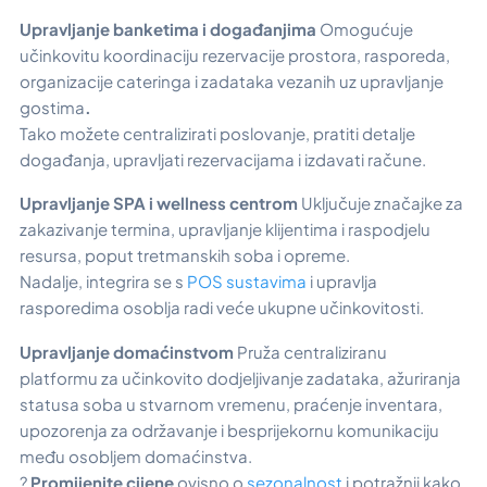
Upravljanje banketima i događanjima
Omogućuje
učinkovitu koordinaciju rezervacije prostora, rasporeda,
organizacije cateringa i zadataka vezanih uz upravljanje
gostima
.
Tako možete centralizirati poslovanje, pratiti detalje
događanja, upravljati rezervacijama i izdavati račune.
Upravljanje SPA i wellness centrom
Uključuje značajke za
zakazivanje termina, upravljanje klijentima i raspodjelu
resursa, poput tretmanskih soba i opreme.
Nadalje, integrira se s
POS sustavima
i upravlja
rasporedima osoblja radi veće ukupne učinkovitosti.
Upravljanje domaćinstvom
Pruža centraliziranu
platformu za učinkovito dodjeljivanje zadataka, ažuriranja
statusa soba u stvarnom vremenu, praćenje inventara,
upozorenja za održavanje i besprijekornu komunikaciju
među osobljem domaćinstva.
?
Promijenite cijene
ovisno o
sezonalnost
i potražnji kako