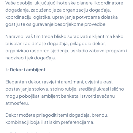
Vaše osoblje, uključujući hotelske planere i koordinatore
događanja, zaduženo je za organizaciju događaja,
koordinaciju logistike, upravljanje potvrdama dolaska
gostiju te osiguravanje besprijekorne provedbe.
Naravno, vaš tim treba blisko surađivati s klijentima kako
bi isplanirao detalje događaja, prilagodio dekor,
organizirao raspored sjedenja, uskladio zabavni program i
nadzirao tijek događaja.
✨
Dekor i ambijent
Elegantan dekor, rasvjetni aranžmani, cvjetni ukrasi,
postavljanje stolova, stolno rublje, središnji ukrasi i slično
mogu poboljšati ambijent banketa i stvoriti svečanu
atmosferu.
Dekor možete prilagoditi temi događaja, brendu,
kombinaciji boja ili stilskim preferencijama.