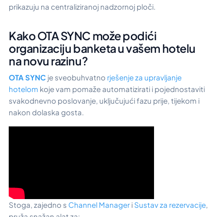
prikazuju na centraliziranoj nadzornoj ploči.
Kako OTA SYNC može podići
organizaciju banketa u vašem hotelu
na novu razinu?
OTA SYNC
je sveobuhvatno
rješenje za upravljanje
hotelom
koje vam pomaže automatizirati i pojednostaviti
svakodnevno poslovanje, uključujući fazu prije, tijekom i
nakon dolaska gosta.
Stoga, zajedno s
Channel Manager
i
Sustav za rezervacije
,
pruža snažan alat za: