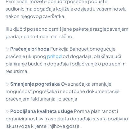
Primjerice, možete ponuditi posebne popuste
sudionicima događaja koji žele odsjesti u vašem hotelu
nakon njegovog završetka.
Ili uključiti posebno osmišljene pakete s razgledavanjem
grada, spa tretmanima i slično.
✨
Praćenje prihoda
Funkcija Banquet omogućuje
praćenje ukupnog
prihod
od događaja, olakšavajući
planiranje budućih događaja i odlučivanje o potrebnim
resursima.
✨
Smanjenje pogrešaka
Ova značajka smanjuje
mogućnost pogrešaka i nepotpune dokumentacije
praćenjem fakturiranja i plaćanja
✨
Poboljšana kvaliteta usluge
Pomna planiranost i
organiziranost svih aspekata događaja stvara pozitivno
iskustvo za klijente i njihove goste.