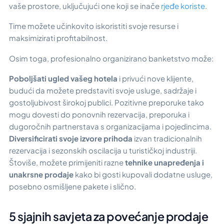
vaše prostore, uključujući one koji se inače
rjeđe koriste
.
Time možete učinkovito iskoristiti svoje resurse i
maksimizirati profitabilnost.
Osim toga, profesionalno organizirano banketstvo može:
Poboljšati ugled vašeg hotela
i privući nove klijente,
budući da možete predstaviti svoje usluge, sadržaje i
gostoljubivost širokoj publici. Pozitivne preporuke tako
mogu dovesti do ponovnih rezervacija, preporuka i
dugoročnih partnerstava s organizacijama i pojedincima.
Diversificirati svoje izvore prihoda
izvan tradicionalnih
rezervacija i sezonskih oscilacija u turističkoj industriji.
Štoviše, možete primijeniti razne
tehnike unapređenja i
unakrsne prodaje
kako bi gosti kupovali dodatne usluge,
posebno osmišljene pakete i slično.
5 sjajnih savjeta za povećanje prodaje