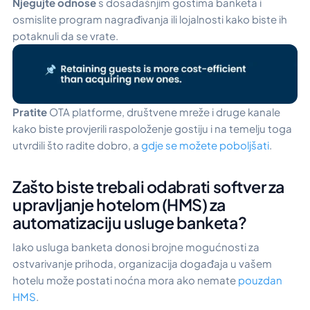
Njegujte odnose
s dosadašnjim gostima banketa i
osmislite program nagrađivanja ili lojalnosti kako biste ih
potaknuli da se vrate.
Pratite
OTA platforme, društvene mreže i druge kanale
kako biste provjerili raspoloženje gostiju i na temelju toga
utvrdili što radite dobro, a
gdje se možete poboljšati
.
Zašto biste trebali odabrati softver za
upravljanje hotelom (HMS) za
automatizaciju usluge banketa?
Iako usluga banketa donosi brojne mogućnosti za
ostvarivanje prihoda, organizacija događaja u vašem
hotelu može postati noćna mora ako nemate
pouzdan
HMS
.