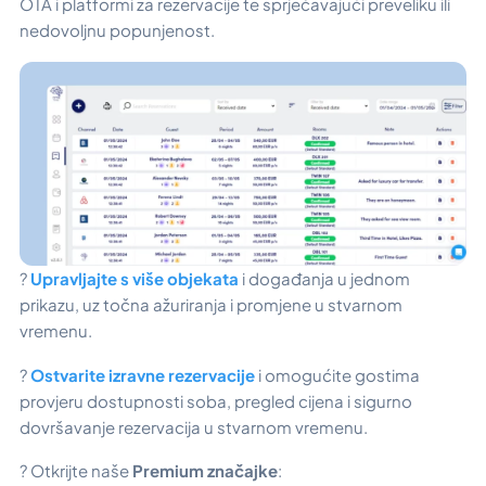
OTA i platformi za rezervacije te sprječavajući preveliku ili
nedovoljnu popunjenost.
?
Upravljajte s više objekata
i događanja u jednom
prikazu, uz točna ažuriranja i promjene u stvarnom
vremenu.
?
Ostvarite izravne rezervacije
i omogućite gostima
provjeru dostupnosti soba, pregled cijena i sigurno
dovršavanje rezervacija u stvarnom vremenu.
? Otkrijte naše
Premium značajke
: