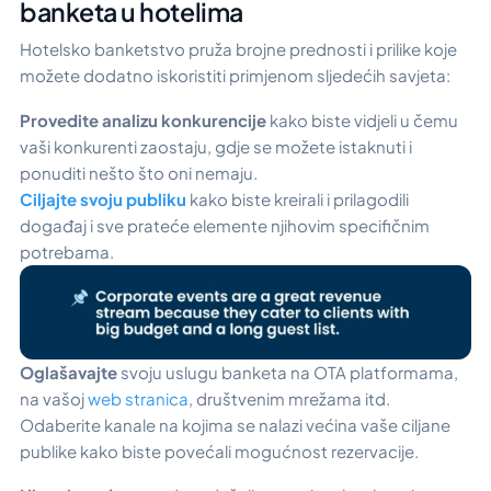
banketa u hotelima
Hotelsko banketstvo pruža brojne prednosti i prilike koje
možete dodatno iskoristiti primjenom sljedećih savjeta:
Provedite analizu konkurencije
kako biste vidjeli u čemu
vaši konkurenti zaostaju, gdje se možete istaknuti i
ponuditi nešto što oni nemaju.
Ciljajte svoju publiku
kako biste kreirali i prilagodili
događaj i sve prateće elemente njihovim specifičnim
potrebama.
Oglašavajte
svoju uslugu banketa na OTA platformama,
na vašoj
web stranica
, društvenim mrežama itd.
Odaberite kanale na kojima se nalazi većina vaše ciljane
publike kako biste povećali mogućnost rezervacije.