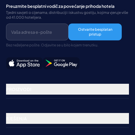
Preuzmite besplatni vodič za povećanje prihoda hotela
Tjedni savjeti o cijenama, distribuciji i iskustvu gostiju, kojima vjeruje više
od 41.000 hotelijera.
Ostvarite besplatan
pristup
Bez neželjene pošte. Odjavite se u bilo kojem trenutku.
PROIZVODI
Rezervacijski sustav
Channel Manager
RJEŠENJA
Booking Engine
Hoteli
Obrada plaćanja