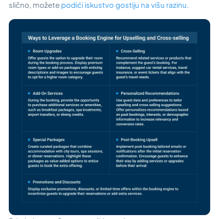
slično, možete
podići iskustvo gostiju na višu razinu
.