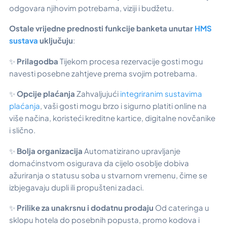
odgovara njihovim potrebama, viziji i budžetu.
Ostale vrijedne prednosti funkcije banketa unutar
HMS
sustava
uključuju
:
✨
Prilagodba
Tijekom procesa rezervacije gosti mogu
navesti posebne zahtjeve prema svojim potrebama.
✨
Opcije plaćanja
Zahvaljujući
integriranim sustavima
plaćanja
, vaši gosti mogu brzo i sigurno platiti online na
više načina, koristeći kreditne kartice, digitalne novčanike
i slično.
✨
Bolja organizacija
Automatizirano upravljanje
domaćinstvom osigurava da cijelo osoblje dobiva
ažuriranja o statusu soba u stvarnom vremenu, čime se
izbjegavaju dupli ili propušteni zadaci.
✨
Prilike za unakrsnu i dodatnu prodaju
Od cateringa u
sklopu hotela do posebnih popusta, promo kodova i