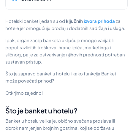
Hotelski bankеti jedan su od
ključnih
izvora prihoda
za
hotele jer omogućuju prodaju dodatnih sadržaja i usluga.
Ipak, organizacija banketa uključuje mnogo varijabli,
poput različitih troškova, hrane i pića, marketinga i
sličnog, pa je za ostvarivanje njihovih prednosti potreban
sustavan pristup.
Što je zapravo banket u hotelu i kako funkcija Banket
može povećati prihod?
Otkrijmo zajedno!
Što je banket u hotelu?
Banket u hotelu velika je, obično svečana proslava ili
obrok namijenjen brojnim gostima, koji se održava u