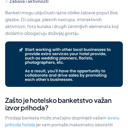
✨
Zabava i aktivnosti
Banketi mogu uključivati razne oblike zabave poput žive
glazbe, DJ usluga, plesnih nastupa, interaktivnih
aktivnosti, foto kutaka i drugih zanimljivih elemenata koji
dodatno obogaćuju doživljaj gostiju.
Zašto je hotelsko banketstvo važan
izvor prihoda?
Prodaja banketa može značajno doprinijeti vašem
izvoru
prihoda hotela
jer vam pomaže maksimalno iskoristiti