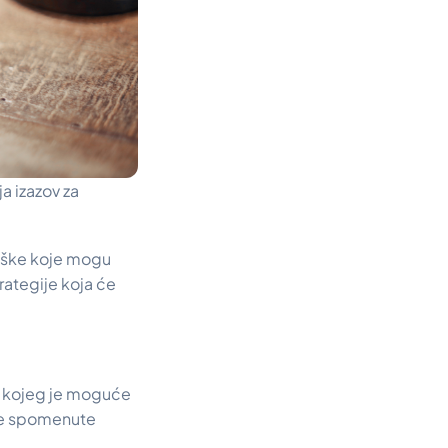
a izazov za
eške koje mogu
rategije koja će
lju kojeg je moguće
egle spomenute