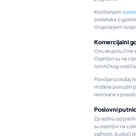
Korištenjem
susta
podataka o gostim
Grupiranjem svoje 
Komercijalni go
Ovu skupinu čine s
Osjetljivi su na ci
turističkog vodiča
Povoljan položaj h
možete ponuditi pr
restorane s poseb
Poslovni putnic
Za razliku od pret
su osjetljivi na ci
važnosti, budući d