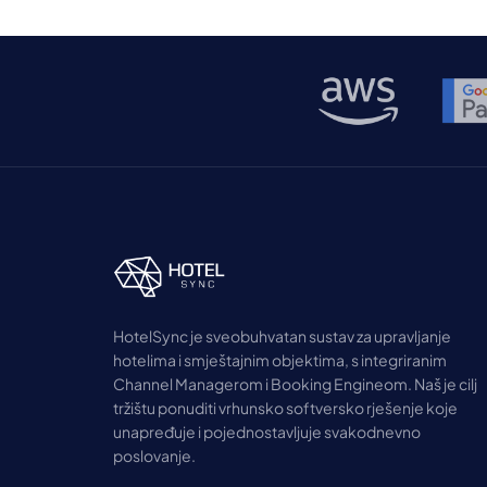
HotelSync je sveobuhvatan sustav za upravljanje
hotelima i smještajnim objektima, s integriranim
Channel Managerom i Booking Engineom. Naš je cilj
tržištu ponuditi vrhunsko softversko rješenje koje
unapređuje i pojednostavljuje svakodnevno
poslovanje.