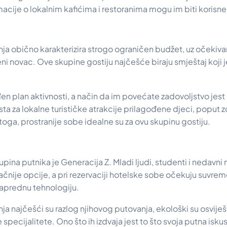
rmacije o lokalnim kafićima i restoranima mogu im biti korisne
nja obično karakterizira strogo ograničen budžet, uz očeki
eni novac. Ove skupine gostiju najčešće biraju smještaj koji j
en plan aktivnosti, a način da im povećate zadovoljstvo jest
ta za lokalne turističke atrakcije prilagođene djeci, poput zo
oga, prostranije sobe idealne su za ovu skupinu gostiju.
pina putnika je Generacija Z. Mladi ljudi, studenti i nedavni 
pačnije opcije, a pri rezervaciji hotelske sobe očekuju suvre
naprednu tehnologiju.
ja najčešći su razlog njihovog putovanja, ekološki su osviješt
e specijalitete. Ono što ih izdvaja jest to što svoja putna iskus