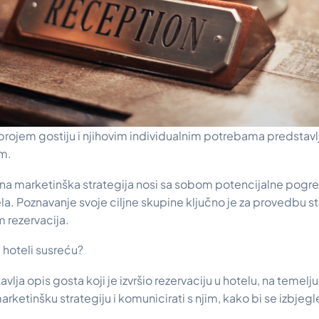
brojem gostiju i njihovim individualnim potrebama predstavlj
om.
a marketinška strategija nosi sa sobom potencijalne pogr
ela. Poznavanje svoje ciljne skupine ključno je za provedbu st
m rezervacija.
 hoteli susreću?
avlja opis gosta koji je izvršio rezervaciju u hotelu, na teme
i marketinšku strategiju i komunicirati s njim, kako bi se izbj