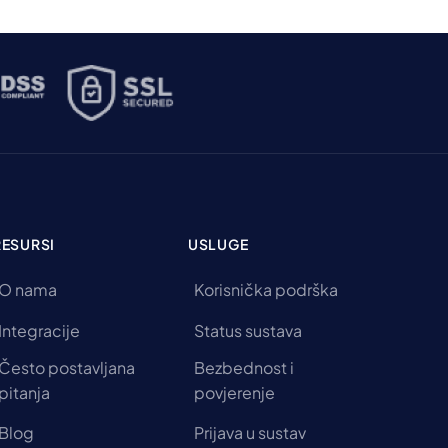
RESURSI
USLUGE
O nama
Korisnička podrška
Integracije
Status sustava
Često postavljana
Bezbednost i
pitanja
povjerenje
Blog
Prijava u sustav