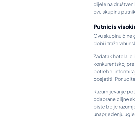
dijele na društven
ovu skupinu putni
Putnici s viso
Ovu skupinu čine g
dobi i traže vrhuns
Zadatak hotela je i
konkurentskoj pred
potrebe, informira
posjetiti. Ponudit
Razumijevanje potr
odabrane ciljne sk
biste bolje razumje
unaprjeđenju ugled