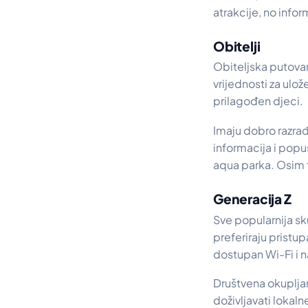
atrakcije, no info
Obitelji
Obiteljska putova
vrijednosti za ulož
prilagođen djeci.
Imaju dobro razrađ
informacija i popus
aqua parka. Osim t
Generacija Z
Sve popularnija sku
preferiraju pristu
dostupan Wi-Fi i 
Društvena okupljan
doživljavati lokaln