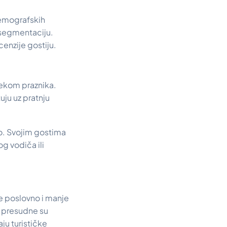
emografskih
 segmentaciju.
cenzije gostiju.
jekom praznika.
uju uz pratnju
mo. Svojim gostima
g vodiča ili
e poslovno i manje
od presudne su
ju turističke