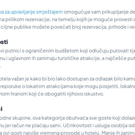
va za upravljanje smještajem
omogućuje vam prikupljanje d
a prilikom rezervacije, na temelju kojih je moguće provesti
ciljne publike možete povećati broj rezervacija, prihode i re
sti
vi putnici s ograničenim budžetom koji odlučuju putovati ti
jenu i uglavnom ih zanimaju turističke atrakcije, a najčešće put
.
otela važan je kako bi bio lako dostupan za odlazak bilo ka
eporuke o lokalnim atrakcijama koje mogu posjetiti, lokalno
nom hranom koji će obogatiti njihovo iskustvo.
i
hodne skupine, ova kategorija obuhvaća sve goste koji dolaz
jenu jer račun ne plaćaju sami. Učinkovitost i usluga osoblja 
a ovi gosti najviše vremena provode u hotelu. Manje ih zanima