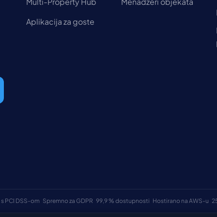
Multi-Property Hub
Menadžeri objekata
Aplikacija za goste
 s PCI DSS-om
Spremno za GDPR
99,9 % dostupnosti
Hostirano na AWS-u
2