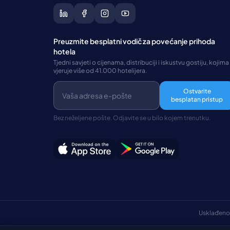
Preuzmite besplatni vodič za povećanje prihoda
hotela
Tjedni savjeti o cijenama, distribuciji i iskustvu gostiju, kojima
vjeruje više od 41.000 hotelijera.
Ostvarite
besplatan pristup
Bez neželjene pošte. Odjavite se u bilo kojem trenutku.
Usklađeno