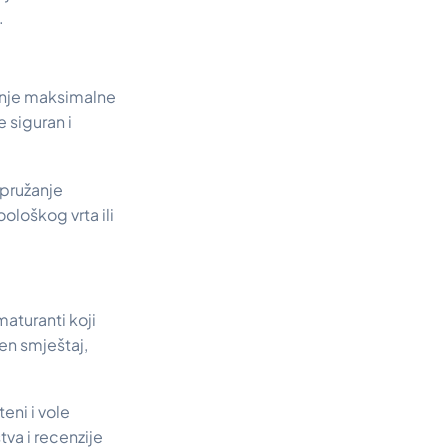
.
vanje maksimalne
e siguran i
 pružanje
ološkog vrta ili
maturanti koji
men smještaj,
eni i vole
tva i recenzije