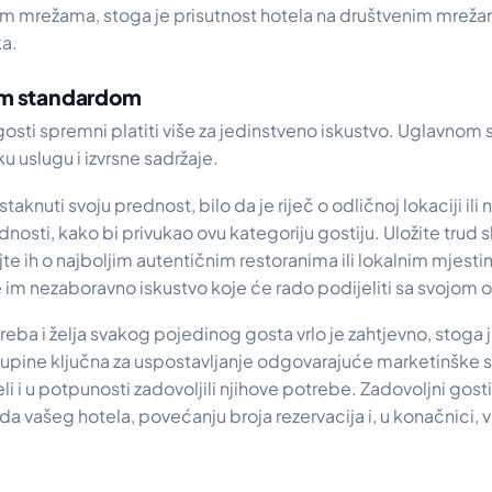
im mrežama, stoga je prisutnost hotela na društvenim mrežam
ka.
kim standardom
osti spremni platiti više za jedinstveno iskustvo. Uglavnom su
ku uslugu i izvrsne sadržaje.
staknuti svoju prednost, bilo da je riječ o odličnoj lokaciji ili
nosti, kako bi privukao ovu kategoriju gostiju. Uložite trud s
jte ih o najboljim autentičnim restoranima ili lokalnim mjes
e im nezaboravno iskustvo koje će rado podijeliti sa svojom 
eba i želja svakog pojedinog gosta vrlo je zahtjevno, stoga
upine ključna za uspostavljanje odgovarajuće marketinške s
li i u potpunosti zadovoljili njihove potrebe. Zadovoljni gosti
a vašeg hotela, povećanju broja rezervacija i, u konačnici,