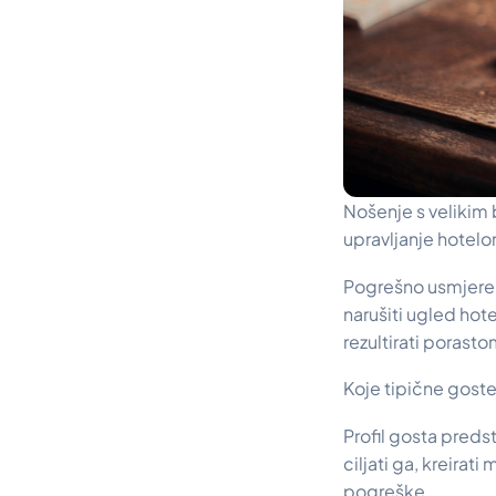
Nošenje s velikim 
upravljanje hotel
Pogrešno usmjeren
narušiti ugled hot
rezultirati porasto
Koje tipične goste
Profil gosta predst
ciljati ga, kreirat
pogreške.