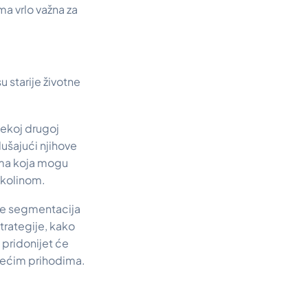
a vrlo važna za
 starije životne
 nekoj drugoj
lušajući njihove
tima koja mogu
okolinom.
 je segmentacija
trategije, kako
 pridonijet će
 većim prihodima.