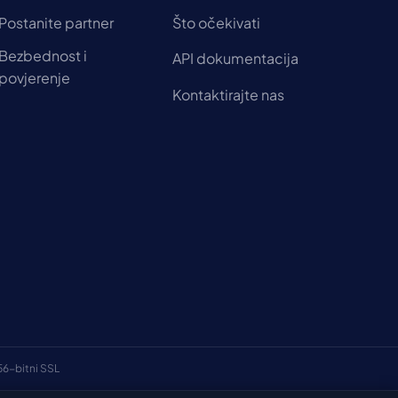
Postanite partner
Što očekivati
Bezbednost i
API dokumentacija
povjerenje
Kontaktirajte nas
56-bitni SSL