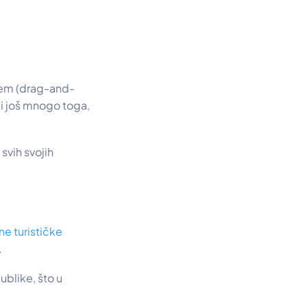
jem (drag-and-
 i još mnogo toga,
svih svojih
ne turističke
.
ublike, što u