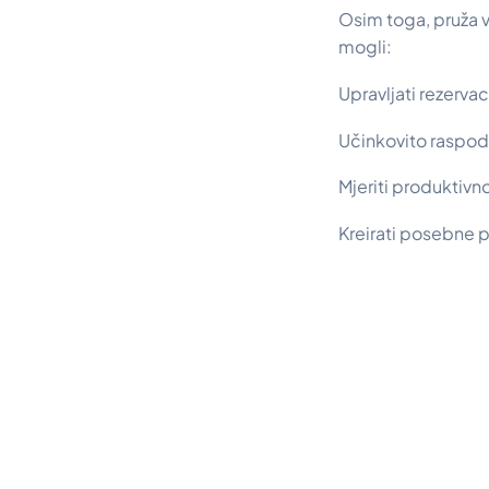
Osim toga, pruža 
mogli:
Upravljati rezerva
Učinkovito raspodij
Mjeriti produktivn
Kreirati posebne p