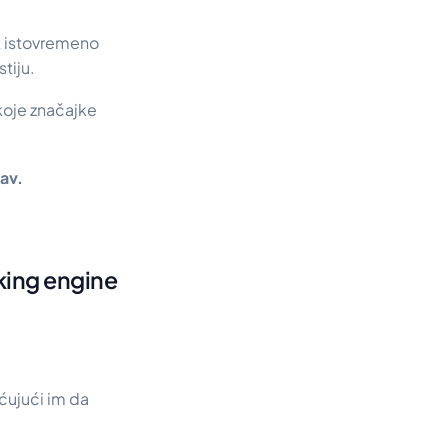
 istovremeno
tiju.
 koje značajke
tav.
oking engine
ćujući im da