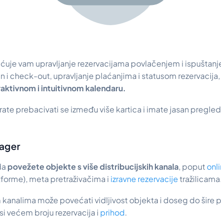
je vam upravljanje rezervacijama povlačenjem i ispuštan
in i check-out, upravljanje plaćanjima i statusom rezervacija,
aktivnom i intuitivnom kalendaru.
rate prebacivati se između više kartica i imate jasan pregled 
nager
da
povežete objekte s više distribucijskih kanala
, poput
onli
forme), meta pretraživačima i
izravne rezervacije
tražilicama
 kanalima može povećati vidljivost objekta i doseg do šire p
i većem broju rezervacija i
prihod
.