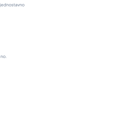
 jednostavno
čno.