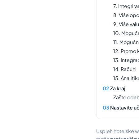
7. Integrira
8. Više opc
9. Više val
10. Mogućn
11. Mogućn
12. Promo 
13. Integr
14. Računi
15. Analitik
Za kraj
Zašto odab
Nastavite uč
Uspjeh hotelske we
može
pretvoriti p