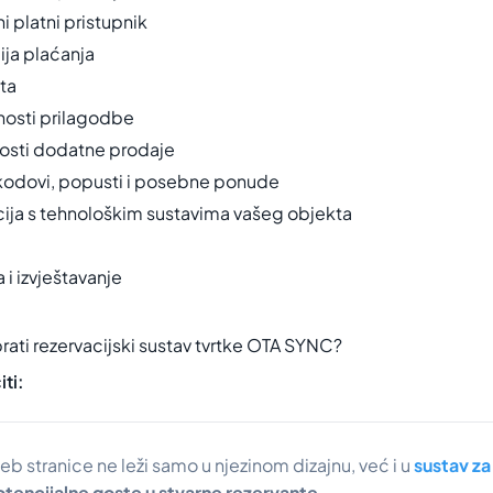
ni platni pristupnik
ija plaćanja
uta
osti prilagodbe
osti dodatne prodaje
kodovi, popusti i posebne ponude
acija s tehnološkim sustavima vašeg objekta
a i izvještavanje
rati rezervacijski sustav tvrtke OTA SYNC?
iti:
b stranice ne leži samo u njezinom dizajnu, već i u
sustav za
otencijalne goste u stvarne rezervante
.