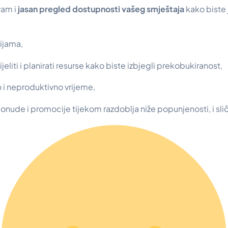
vam i
jasan pregled dostupnosti vašeg smještaja
kako biste
cijama,
eliti i planirati resurse kako biste izbjegli prekobukiranost,
o i neproduktivno vrijeme,
onude i promocije tijekom razdoblja niže popunjenosti, i sli