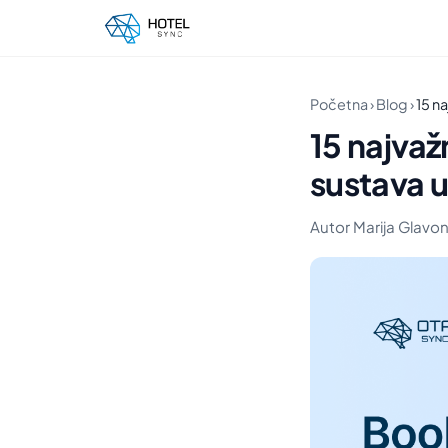
Početna
›
Blog
›
15 n
15 najvaž
sustava u
Autor Marija Glavonj