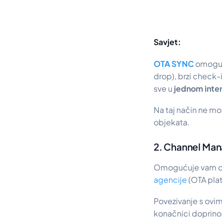
Savjet:
OTA SYNC
omoguću
drop), brzi check-
sve u
jednom inter
Na taj način ne mo
objekata.
2. Channel Ma
Omogućuje vam 
agencije
(OTA plat
Povezivanje s ovim
konačnici doprinos