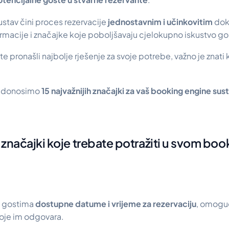
stav čini proces rezervacije
jednostavnim i učinkovitim
dok
ormacije i značajke koje poboljšavaju cjelokupno iskustvo gos
e pronašli najbolje rješenje za svoje potrebe, važno je znati
er donosimo
15 najvažnijih značajki za vaš booking engine sus
h značajki koje trebate potražiti u svom bo
e gostima
dostupne datume i vrijeme za rezervaciju
, omogu
oje im odgovara.