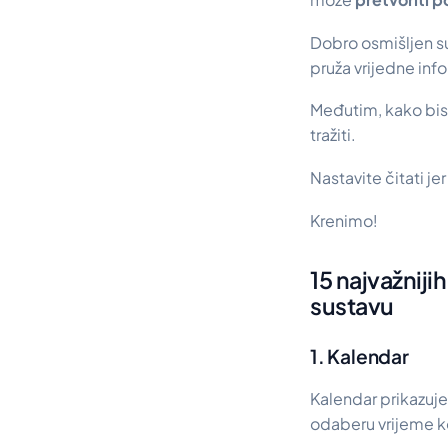
Dobro osmišljen su
pruža vrijedne inf
Međutim, kako bist
tražiti.
Nastavite čitati j
Krenimo!
15 najvažniji
sustavu
1. Kalendar
Kalendar prikazuj
odaberu vrijeme k