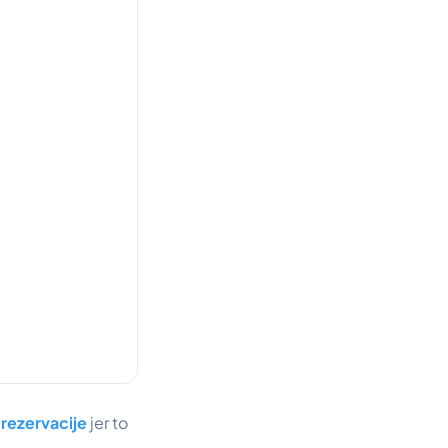
 rezervacije
jer to