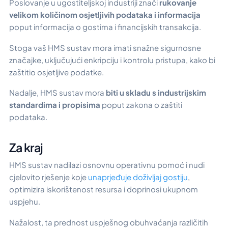
Poslovanje u ugostiteljskoj industriji znači
rukovanje
velikom količinom osjetljivih podataka i informacija
poput informacija o gostima i financijskih transakcija.
Stoga vaš HMS sustav mora imati snažne sigurnosne
značajke, uključujući enkripciju i kontrolu pristupa, kako bi
zaštitio osjetljive podatke.
Nadalje, HMS sustav mora
biti u skladu s industrijskim
standardima i propisima
poput zakona o zaštiti
podataka.
Za kraj
HMS sustav nadilazi osnovnu operativnu pomoć i nudi
cjelovito rješenje koje
unaprjeđuje doživljaj gostiju
,
optimizira iskorištenost resursa i doprinosi ukupnom
uspjehu.
Nažalost, ta prednost uspješnog obuhvaćanja različitih