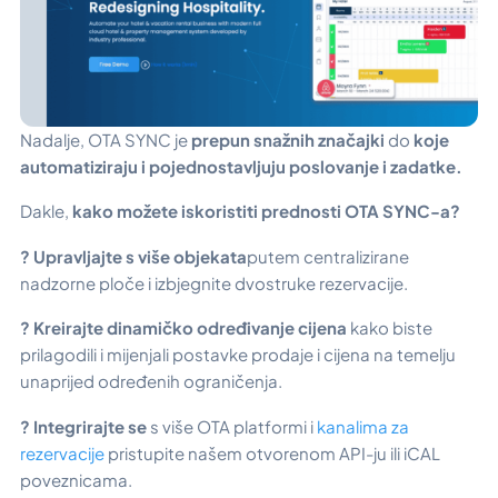
Nadalje, OTA SYNC je
prepun snažnih značajki
do
koje
automatiziraju i pojednostavljuju poslovanje i zadatke.
Dakle,
kako možete iskoristiti prednosti OTA SYNC-a?
? Upravljajte s više objekata
putem centralizirane
nadzorne ploče i izbjegnite dvostruke rezervacije.
? Kreirajte dinamičko određivanje cijena
kako biste
prilagodili i mijenjali postavke prodaje i cijena na temelju
unaprijed određenih ograničenja.
? Integrirajte se
s više OTA platformi i
kanalima za
rezervacije
pristupite našem otvorenom API-ju ili iCAL
poveznicama.