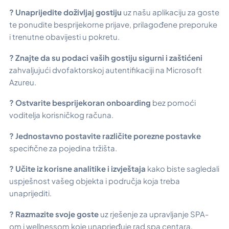
? Unaprijedite doživljaj gostiju
uz našu aplikaciju za goste
te ponudite besprijekorne prijave, prilagođene preporuke
i trenutne obavijesti u pokretu.
? Znajte da su podaci vaših gostiju sigurni i zaštićeni
zahvaljujući dvofaktorskoj autentifikaciji na Microsoft
Azureu.
? Ostvarite besprijekoran onboarding
bez pomoći
voditelja korisničkog računa.
? Jednostavno postavite različite porezne postavke
specifične za pojedina tržišta.
? Učite iz korisne analitike i izvještaja
kako biste sagledali
uspješnost vašeg objekta i područja koja treba
unaprijediti.
? Razmazite svoje goste
uz rješenje za upravljanje SPA-
om i wellnessom koje unaprjeđuje rad spa centara,