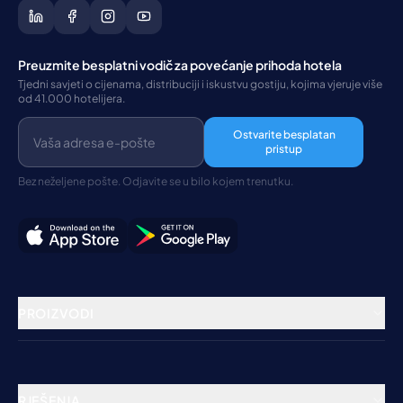
Preuzmite besplatni vodič za povećanje prihoda hotela
Tjedni savjeti o cijenama, distribuciji i iskustvu gostiju, kojima vjeruje više
od 41.000 hotelijera.
Ostvarite besplatan
pristup
Bez neželjene pošte. Odjavite se u bilo kojem trenutku.
PROIZVODI
Rezervacijski sustav
Channel Manager
RJEŠENJA