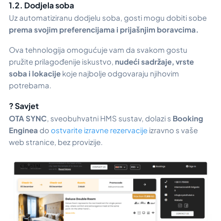
1.2. Dodjela soba
Uz automatiziranu dodjelu soba, gosti mogu dobiti sobe
prema svojim preferencijama i prijašnjim boravcima.
Ova tehnologija omogućuje vam da svakom gostu
pružite prilagođenije iskustvo,
nudeći sadržaje, vrste
soba i lokacije
koje najbolje odgovaraju njihovim
potrebama.
? Savjet
OTA SYNC
, sveobuhvatni HMS sustav, dolazi s
Booking
Enginea
do
ostvarite izravne rezervacije
izravno s vaše
web stranice, bez provizije.