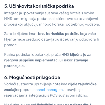
5. Učinkovita korisnička podrška
Integracija i povezivanje sustava vašeg hotela s novim
HMS-om, migracija podataka i slično, sve su to zahtjevni
procesi koji uključuju mnogo koraka i potrebnog vodstva.
Zato je ključno imati
brzu korisničku podršku
koja vaše
klijente neće predugo ostavljati u iščekivanju odgovora ili
pomoći.
Razina podrške i obuke koju pruža HMS
ključna je za
njegovu uspješnu implementaciju i iskorištavanje
potencijala.
6. Mogućnosti prilagodbe
Vodeći sustavi za upravljanje hotelima
dijele zajedničke
značajke
poput
channel managera
, upravljanje
rezervacijama, integraciju s POS sustavom i slično.
Međutim,
svi se oni
fleksibilni
svode na
prilagodbu i