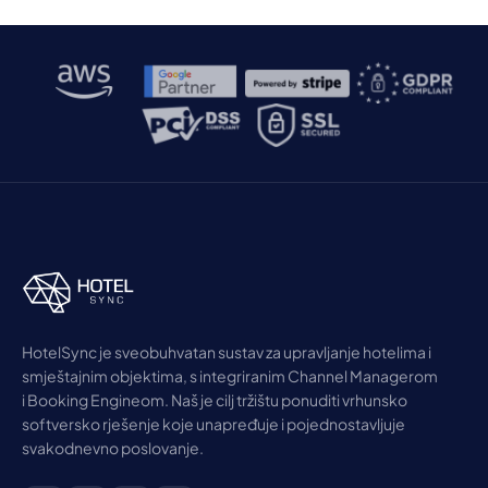
HotelSync je sveobuhvatan sustav za upravljanje hotelima i
smještajnim objektima, s integriranim Channel Managerom
i Booking Engineom. Naš je cilj tržištu ponuditi vrhunsko
softversko rješenje koje unapređuje i pojednostavljuje
svakodnevno poslovanje.