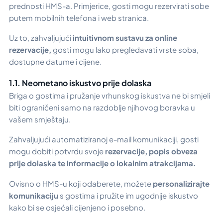
prednosti HMS-a. Primjerice, gosti mogu rezervirati sobe
putem mobilnih telefona i web stranica.
Uz to, zahvaljujući
intuitivnom sustavu za online
rezervacije,
gosti mogu lako pregledavati vrste soba,
dostupne datume i cijene.
1.1. Neometano iskustvo prije dolaska
Briga o gostima i pružanje vrhunskog iskustva ne bi smjeli
biti ograničeni samo na razdoblje njihovog boravka u
vašem smještaju.
Zahvaljujući automatiziranoj e-mail komunikaciji, gosti
mogu dobiti potvrdu svoje
rezervacije, popis obveza
prije dolaska te informacije o lokalnim atrakcijama.
Ovisno o HMS-u koji odaberete, možete
personalizirajte
komunikaciju
s gostima i pružite im ugodnije iskustvo
kako bi se osjećali cijenjeno i posebno.