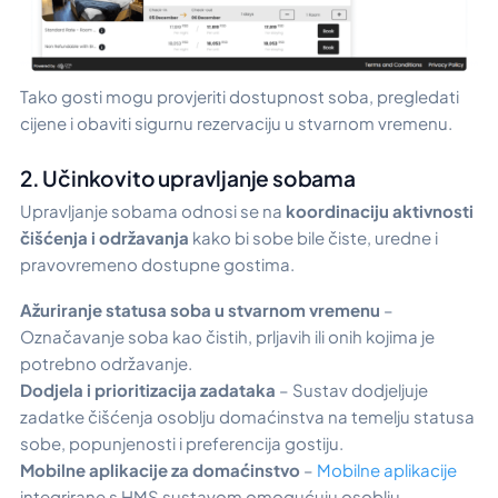
Tako gosti mogu provjeriti dostupnost soba, pregledati
cijene i obaviti sigurnu rezervaciju u stvarnom vremenu.
2. Učinkovito upravljanje sobama
Upravljanje sobama odnosi se na
koordinaciju aktivnosti
čišćenja i održavanja
kako bi sobe bile čiste, uredne i
pravovremeno dostupne gostima.
Ažuriranje statusa soba u stvarnom vremenu
–
Označavanje soba kao čistih, prljavih ili onih kojima je
potrebno održavanje.
Dodjela i prioritizacija zadataka
– Sustav dodjeljuje
zadatke čišćenja osoblju domaćinstva na temelju statusa
sobe, popunjenosti i preferencija gostiju.
Mobilne aplikacije za domaćinstvo
–
Mobilne aplikacije
integrirane s HMS sustavom omogućuju osoblju