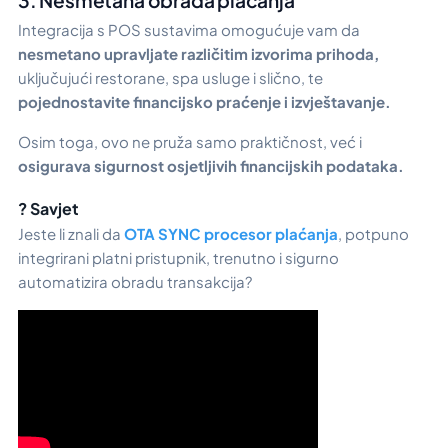
3. Nesmetana obrada plaćanja
Integracija s POS sustavima omogućuje vam da
nesmetano upravljate različitim izvorima prihoda,
uključujući restorane, spa usluge i slično, te
pojednostavite financijsko praćenje i izvještavanje.
Osim toga, ovo ne pruža samo praktičnost, već i
osigurava sigurnost osjetljivih financijskih podataka.
? Savjet
Jeste li znali da
OTA SYNC procesor plaćanja
, potpuno
integrirani platni pristupnik, trenutno i sigurno
automatizira obradu transakcija?