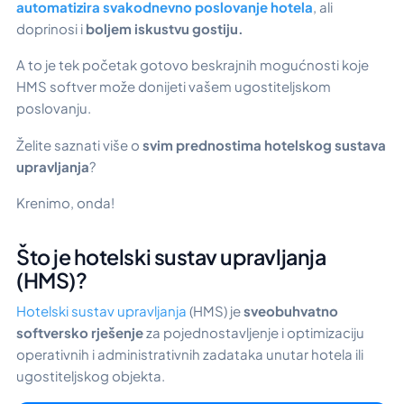
automatizira svakodnevno poslovanje hotela
, ali
doprinosi i
boljem iskustvu gostiju.
A to je tek početak gotovo beskrajnih mogućnosti koje
HMS softver može donijeti vašem ugostiteljskom
poslovanju.
Želite saznati više o
svim prednostima hotelskog sustava
upravljanja
?
Krenimo, onda!
Što je hotelski sustav upravljanja
(HMS)?
Hotelski sustav upravljanja
(HMS) je
sveobuhvatno
softversko rješenje
za pojednostavljenje i optimizaciju
operativnih i administrativnih zadataka unutar hotela ili
ugostiteljskog objekta.