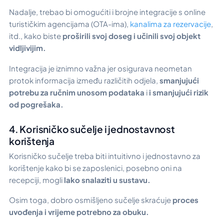
Nadalje, trebao bi omogućiti i brojne integracije s online
turističkim agencijama (OTA-ima),
kanalima za rezervacije
,
itd., kako biste
proširili svoj doseg i učinili svoj objekt
vidljivijim.
Integracija je iznimno važna jer osigurava neometan
protok informacija između različitih odjela,
smanjujući
potrebu za ručnim unosom podataka
i
i smanjujući rizik
od pogrešaka.
4. Korisničko sučelje i jednostavnost
korištenja
Korisničko sučelje treba biti intuitivno i jednostavno za
korištenje kako bi se zaposlenici, posebno oni na
recepciji, mogli
lako snalaziti u sustavu.
Osim toga, dobro osmišljeno sučelje skraćuje
proces
uvođenja i vrijeme potrebno za obuku.