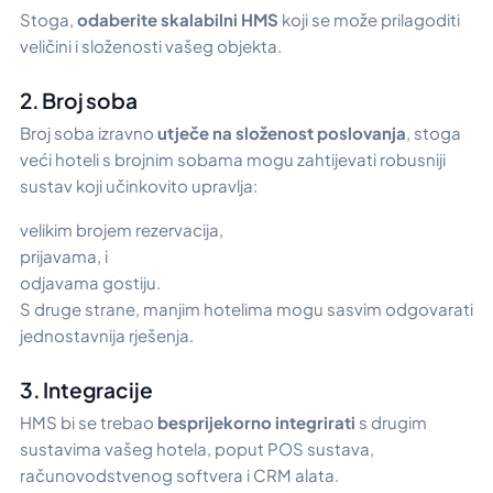
Stoga,
odaberite skalabilni HMS
koji se može prilagoditi
veličini i složenosti vašeg objekta.
2. Broj soba
Broj soba izravno
utječe na složenost poslovanja
, stoga
veći hoteli s brojnim sobama mogu zahtijevati robusniji
sustav koji učinkovito upravlja:
velikim brojem rezervacija,
prijavama, i
odjavama gostiju.
S druge strane, manjim hotelima mogu sasvim odgovarati
jednostavnija rješenja.
3. Integracije
HMS bi se trebao
besprijekorno integrirati
s drugim
sustavima vašeg hotela, poput POS sustava,
računovodstvenog softvera i CRM alata.