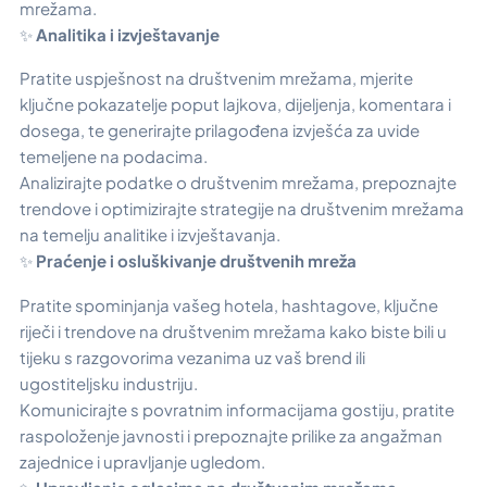
mrežama.
✨
Analitika i izvještavanje
Pratite uspješnost na društvenim mrežama, mjerite
ključne pokazatelje poput lajkova, dijeljenja, komentara i
dosega, te generirajte prilagođena izvješća za uvide
temeljene na podacima.
Analizirajte podatke o društvenim mrežama, prepoznajte
trendove i optimizirajte strategije na društvenim mrežama
na temelju analitike i izvještavanja.
✨
Praćenje i osluškivanje društvenih mreža
Pratite spominjanja vašeg hotela, hashtagove, ključne
riječi i trendove na društvenim mrežama kako biste bili u
tijeku s razgovorima vezanima uz vaš brend ili
ugostiteljsku industriju.
Komunicirajte s povratnim informacijama gostiju, pratite
raspoloženje javnosti i prepoznajte prilike za angažman
zajednice i upravljanje ugledom.