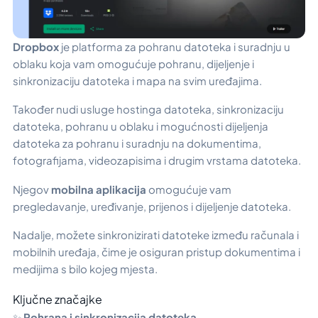
Dropbox
je platforma za pohranu datoteka i suradnju u
oblaku koja vam omogućuje pohranu, dijeljenje i
sinkronizaciju datoteka i mapa na svim uređajima.
Također nudi usluge hostinga datoteka, sinkronizaciju
datoteka, pohranu u oblaku i mogućnosti dijeljenja
datoteka za pohranu i suradnju na dokumentima,
fotografijama, videozapisima i drugim vrstama datoteka.
Njegov
mobilna aplikacija
omogućuje vam
pregledavanje, uređivanje, prijenos i dijeljenje datoteka.
Nadalje, možete sinkronizirati datoteke između računala i
mobilnih uređaja, čime je osiguran pristup dokumentima i
medijima s bilo kojeg mjesta.
Ključne značajke
✨
Pohrana i sinkronizacija datoteka