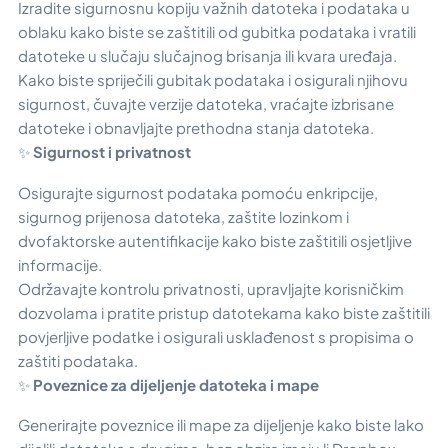
Izradite sigurnosnu kopiju važnih datoteka i podataka u
oblaku kako biste se zaštitili od gubitka podataka i vratili
datoteke u slučaju slučajnog brisanja ili kvara uređaja.
Kako biste spriječili gubitak podataka i osigurali njihovu
sigurnost, čuvajte verzije datoteka, vraćajte izbrisane
datoteke i obnavljajte prethodna stanja datoteka.
✨
Sigurnost i privatnost
Osigurajte sigurnost podataka pomoću enkripcije,
sigurnog prijenosa datoteka, zaštite lozinkom i
dvofaktorske autentifikacije kako biste zaštitili osjetljive
informacije.
Održavajte kontrolu privatnosti, upravljajte korisničkim
dozvolama i pratite pristup datotekama kako biste zaštitili
povjerljive podatke i osigurali usklađenost s propisima o
zaštiti podataka.
✨
Poveznice za dijeljenje datoteka i mape
Generirajte poveznice ili mape za dijeljenje kako biste lako