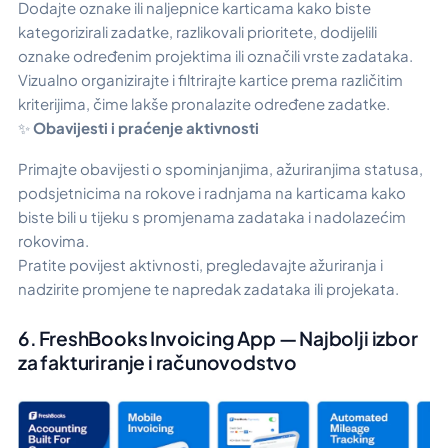
Dodajte oznake ili naljepnice karticama kako biste
kategorizirali zadatke, razlikovali prioritete, dodijelili
oznake određenim projektima ili označili vrste zadataka.
Vizualno organizirajte i filtrirajte kartice prema različitim
kriterijima, čime lakše pronalazite određene zadatke.
✨
Obavijesti i praćenje aktivnosti
Primajte obavijesti o spominjanjima, ažuriranjima statusa,
podsjetnicima na rokove i radnjama na karticama kako
biste bili u tijeku s promjenama zadataka i nadolazećim
rokovima.
Pratite povijest aktivnosti, pregledavajte ažuriranja i
nadzirite promjene te napredak zadataka ili projekata.
6. FreshBooks Invoicing App — Najbolji izbor
za fakturiranje i računovodstvo