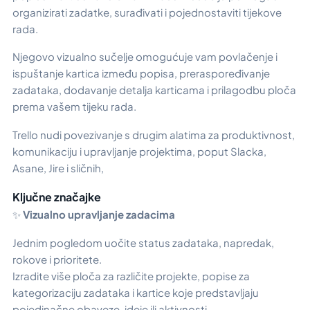
organizirati zadatke, surađivati i pojednostaviti tijekove
rada.
Njegovo vizualno sučelje omogućuje vam povlačenje i
ispuštanje kartica između popisa, preraspoređivanje
zadataka, dodavanje detalja karticama i prilagodbu ploča
prema vašem tijeku rada.
Trello nudi povezivanje s drugim alatima za produktivnost,
komunikaciju i upravljanje projektima, poput Slacka,
Asane, Jire i sličnih,
Ključne značajke
✨
Vizualno upravljanje zadacima
Jednim pogledom uočite status zadataka, napredak,
rokove i prioritete.
Izradite više ploča za različite projekte, popise za
kategorizaciju zadataka i kartice koje predstavljaju
pojedinačne obaveze, ideje ili aktivnosti.