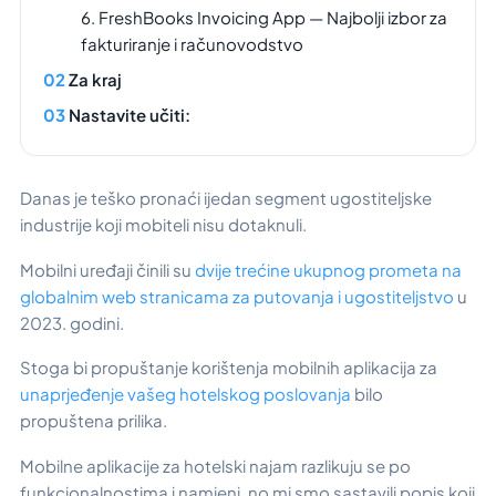
6. FreshBooks Invoicing App — Najbolji izbor za
fakturiranje i računovodstvo
Za kraj
Nastavite učiti:
Danas je teško pronaći ijedan segment ugostiteljske
industrije koji mobiteli nisu dotaknuli.
Mobilni uređaji činili su
dvije trećine ukupnog prometa na
globalnim web stranicama za putovanja i ugostiteljstvo
u
2023. godini.
Stoga bi propuštanje korištenja mobilnih aplikacija za
unaprjeđenje vašeg hotelskog poslovanja
bilo
propuštena prilika.
Mobilne aplikacije za hotelski najam razlikuju se po
funkcionalnostima i namjeni, no mi smo sastavili popis koji