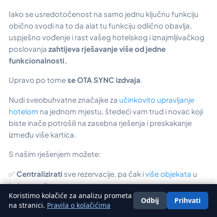
Iako se usredotočenost na samo jednu ključnu funkciju
obično svodi na to da alat tu funkciju odlično obavlja,
uspješno vođenje i rast vašeg hotelskog i iznajmljivačkog
poslovanja
zahtijeva rješavanje više od jedne
funkcionalnosti.
Upravo po tome
se OTA SYNC izdvaja
.
Nudi sveobuhvatne značajke za
učinkovito upravljanje
hotelom
na jednom mjestu, štedeći vam trud i novac koji
biste inače potrošili na zasebna rješenja i preskakanje
između više kartica.
S našim rješenjem možete:
✅
Centralizirati
sve rezervacije, pa čak i
više objekata
u
jednom prikazu.
Koristimo kolačiće za analizu prometa
Odbij
Prihvati
Hrvatski
✅
Poboljšati
iskustva gostiju
putem naše svestrane
na stranici.
Pravila o kolačićima
Guest App aplikacije, koja služi kao concierge, chatbot,