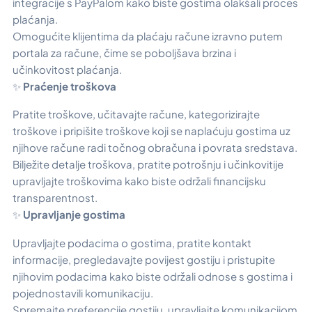
integracije s PayPalom kako biste gostima olakšali proces
plaćanja.
Omogućite klijentima da plaćaju račune izravno putem
portala za račune, čime se poboljšava brzina i
učinkovitost plaćanja.
✨
Praćenje troškova
Pratite troškove, učitavajte račune, kategorizirajte
troškove i pripišite troškove koji se naplaćuju gostima uz
njihove račune radi točnog obračuna i povrata sredstava.
Bilježite detalje troškova, pratite potrošnju i učinkovitije
upravljajte troškovima kako biste održali financijsku
transparentnost.
✨
Upravljanje gostima
Upravljajte podacima o gostima, pratite kontakt
informacije, pregledavajte povijest gostiju i pristupite
njihovim podacima kako biste održali odnose s gostima i
pojednostavili komunikaciju.
Spremajte preferencije gostiju, upravljajte komunikacijom