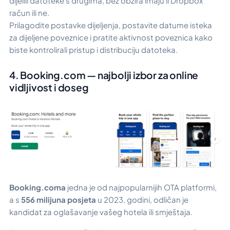
dijelili datoteke s drugima, bez obzira imaju li Dropbox
račun ili ne.
Prilagodite postavke dijeljenja, postavite datume isteka
za dijeljene poveznice i pratite aktivnost poveznica kako
biste kontrolirali pristup i distribuciju datoteka.
4. Booking.com — najbolji izbor za online
vidljivost i doseg
Booking.coma
jedna je od najpopularnijih OTA platformi,
a s
556 milijuna posjeta
u 2023. godini, odličan je
kandidat za oglašavanje vašeg hotela ili smještaja.