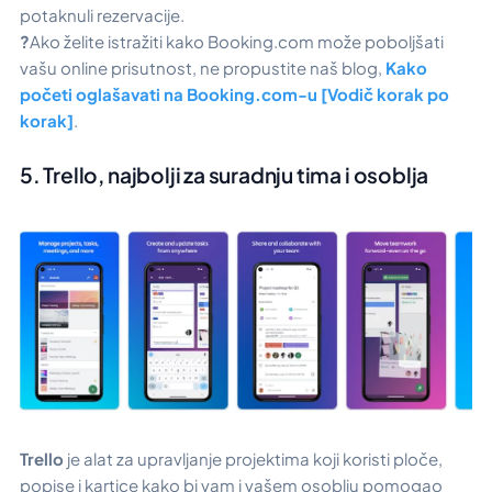
potaknuli rezervacije.
?
Ako želite istražiti kako Booking.com može poboljšati
vašu online prisutnost, ne propustite naš blog,
Kako
početi oglašavati na Booking.com-u [Vodič korak po
korak]
.
5. Trello, najbolji za suradnju tima i osoblja
Trello
je alat za upravljanje projektima koji koristi ploče,
popise i kartice kako bi vam i vašem osoblju pomogao