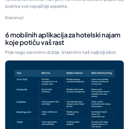
pokriva sve najvažnije aspekte.
Krenimo!
6 mobilnih aplikacija za hotelski najam
koje potiču vaš rast
Prije nego zaronimo dublje, istaknimo naš najbolji izbor.