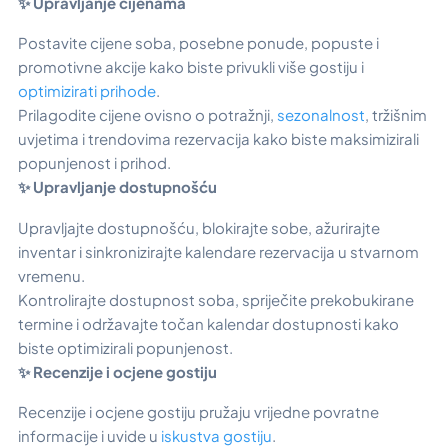
✨ Upravljanje cijenama
Postavite cijene soba, posebne ponude, popuste i
promotivne akcije kako biste privukli više gostiju i
optimizirati prihode
.
Prilagodite cijene ovisno o potražnji,
sezonalnost
, tržišnim
uvjetima i trendovima rezervacija kako biste maksimizirali
popunjenost i prihod.
✨ Upravljanje dostupnošću
Upravljajte dostupnošću, blokirajte sobe, ažurirajte
inventar i sinkronizirajte kalendare rezervacija u stvarnom
vremenu.
Kontrolirajte dostupnost soba, spriječite prekobukirane
termine i održavajte točan kalendar dostupnosti kako
biste optimizirali popunjenost.
✨ Recenzije i ocjene gostiju
Recenzije i ocjene gostiju pružaju vrijedne povratne
informacije i uvide u
iskustva gostiju
.