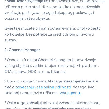
?
Veliki izbor izvještaja
koji obuhvaćaju sve, od održavanja
i čišćenja preko statistike zaposlenika do menadžerskih
izvještaja, pruža jasan pregled ukupnog poslovanja i
održavanja vašeg objekta.
Izvještaje možete primati i putem e-maila, onoliko često
koliko želite, bez potrebe za prethodnom prijavom u
sustav.
2. Channel Manager
? Osnovna funkcija Channel Managera je povezivanje
vašeg objekta s velikim brojem rezervacijskih platformi,
OTA sustava, GDS-a i drugih kanala.
? Upravo zato je Channel Manager
nezamjenjiv
kada je
riječ o
povećanju vaše online vidljivosti
i dosega, kao i
otvaranju vrata novim tržištima i
vrste gostiju
.
? Osim toga, zahvaljujući svojoj izvrsnoj funkcionalnosti,
pomaže vam da
svedete dvostruke rezervacije na