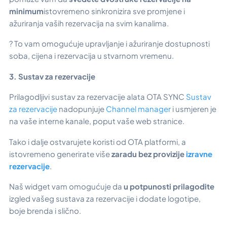
minimum
istovremeno sinkronizira sve promjene i
ažuriranja vaših rezervacija na svim kanalima.
? To vam omogućuje upravljanje i ažuriranje dostupnosti
soba, cijena i rezervacija u stvarnom vremenu.
3. Sustav za rezervacije
Prilagodljivi sustav za rezervacije alata OTA SYNC
Sustav
za rezervacije
nadopunjuje
Channel manager
i usmjeren je
na vaše interne kanale, poput vaše web stranice.
Tako i dalje ostvarujete koristi od OTA platformi, a
istovremeno generirate više
zaradu bez provizije
izravne
rezervacije
.
Naš widget vam omogućuje da
u potpunosti prilagodite
izgled vašeg sustava za rezervacije i dodate logotipe,
boje brenda i slično.