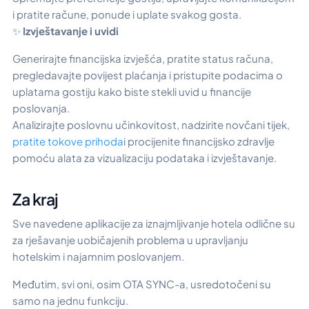
i pratite račune, ponude i uplate svakog gosta.
✨
Izvještavanje i uvidi
Generirajte financijska izvješća, pratite status računa,
pregledavajte povijest plaćanja i pristupite podacima o
uplatama gostiju kako biste stekli uvid u financije
poslovanja.
Analizirajte poslovnu učinkovitost, nadzirite novčani tijek,
pratite tokove prihoda
i procijenite financijsko zdravlje
pomoću alata za vizualizaciju podataka i izvještavanje.
Za kraj
Sve navedene aplikacije za iznajmljivanje hotela odlične su
za rješavanje uobičajenih problema u upravljanju
hotelskim i najamnim poslovanjem.
Međutim, svi oni, osim OTA SYNC-a, usredotočeni su
samo na jednu funkciju.